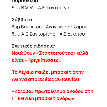
Παρασκευή
6μμ ΒΑΟΛ – Α.Ε.Σαντορίνη
Σάββατο
3μμ Boύρειος – Αναγέννηση Σάμου
5μμ Α.Ε.Σαντορίνης – Α.Ε.Δικαίου
Σχετικές ειδήσεις:
Νοιώθουν «Σταχτοπούτες» αλλά
είναι «Πριγκίπισσες»
Το Αιγαίο παίζει μπάσκετ στην
Αθήνα από 22 έως 26 Ιουνίου
«Κολοβό» πρωτάθλημα ανόδου στη
Γ΄ Εθνική μπάσκετ ανδρών