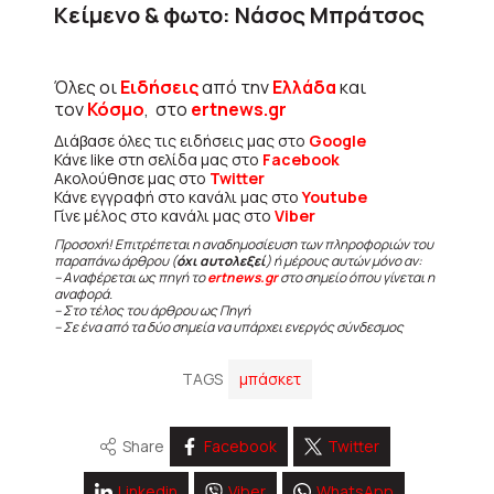
Κείμενο & φωτο: Νάσος Μπράτσος
Όλες οι
Ειδήσεις
από την
Ελλάδα
και
τον
Κόσμο
, στο
ertnews.gr
Διάβασε όλες τις ειδήσεις μας στο
Google
Κάνε like στη σελίδα μας στο
Facebook
Ακολούθησε μας στο
Twitter
Κάνε εγγραφή στο κανάλι μας στο
Youtube
Γίνε μέλος στο κανάλι μας στο
Viber
Προσοχή! Επιτρέπεται η αναδημοσίευση των πληροφοριών του
παραπάνω άρθρου (
όχι αυτολεξεί
) ή μέρους αυτών μόνο αν:
– Αναφέρεται ως πηγή το
ertnews.gr
στο σημείο όπου γίνεται η
αναφορά.
– Στο τέλος του άρθρου ως Πηγή
– Σε ένα από τα δύο σημεία να υπάρχει ενεργός σύνδεσμος
TAGS
μπάσκετ
Share
Facebook
Twitter
Linkedin
Viber
WhatsApp