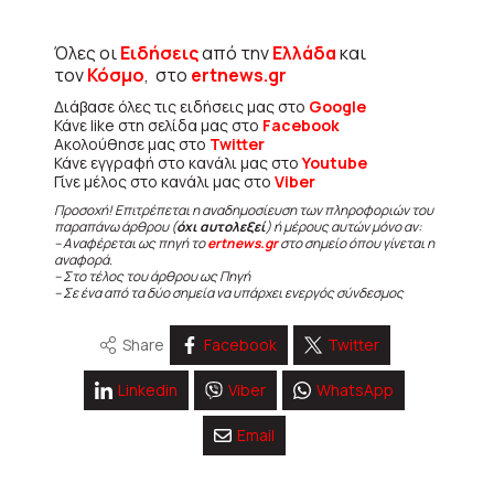
Όλες οι
Ειδήσεις
από την
Ελλάδα
και
τον
Κόσμο
, στο
ertnews.gr
Διάβασε όλες τις ειδήσεις μας στο
Google
Κάνε like στη σελίδα μας στο
Facebook
Ακολούθησε μας στο
Twitter
Κάνε εγγραφή στο κανάλι μας στο
Youtube
Γίνε μέλος στο κανάλι μας στο
Viber
Προσοχή! Επιτρέπεται η αναδημοσίευση των πληροφοριών του
παραπάνω άρθρου (
όχι αυτολεξεί
) ή μέρους αυτών μόνο αν:
– Αναφέρεται ως πηγή το
ertnews.gr
στο σημείο όπου γίνεται η
αναφορά.
– Στο τέλος του άρθρου ως Πηγή
– Σε ένα από τα δύο σημεία να υπάρχει ενεργός σύνδεσμος
Share
Facebook
Twitter
Linkedin
Viber
WhatsApp
Email