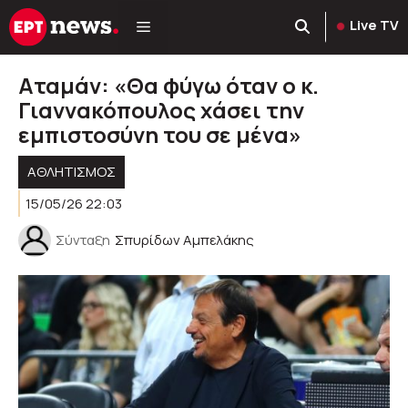
Μετάβαση
Live TV
σε
περιεχόμενο
Aταμάν: «Θα φύγω όταν ο κ.
Γιαννακόπουλος χάσει την
εμπιστοσύνη του σε μένα»
ΑΘΛΗΤΙΣΜΟΣ
15/05/26 22:03
Σύνταξη
Σπυρίδων Αμπελάκης