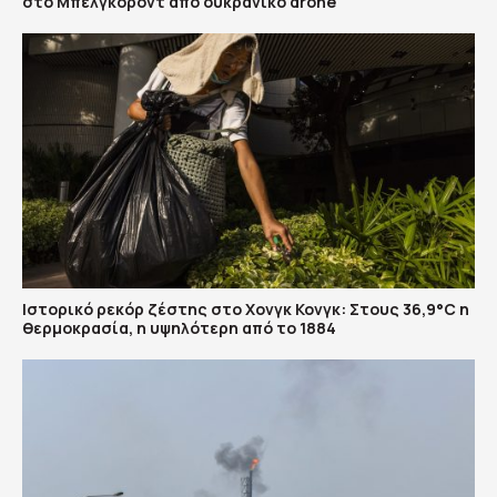
στο Μπέλγκοροντ από ουκρανικό drone
Ιστορικό ρεκόρ ζέστης στο Χονγκ Κονγκ: Στους 36,9°C η
θερμοκρασία, η υψηλότερη από το 1884