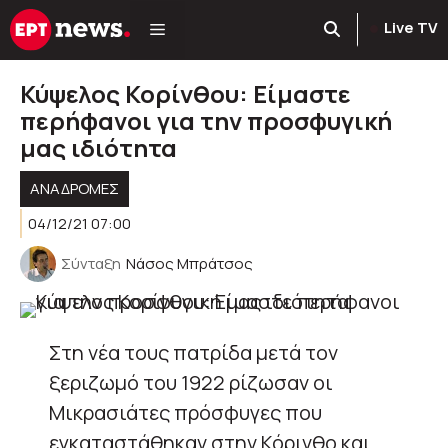
Μετάβαση
Live TV
σε
περιεχόμενο
Κύψελος Κορίνθου: Είμαστε
περήφανοι για την προσφυγική
μας ιδιότητα
ΑΝΑΔΡΟΜΈΣ
04/12/21 07:00
Σύνταξη
Νάσος Μπράτσος
Στη νέα τους πατρίδα μετά τον
ξεριζωμό του 1922 ρίζωσαν οι
Μικρασιάτες πρόσφυγες που
εγκαταστάθηκαν στην Κόρινθο και