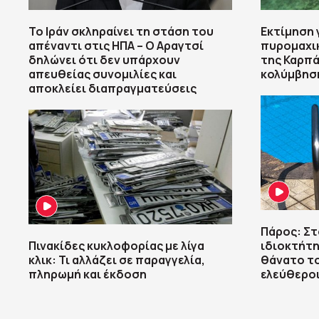
Το Ιράν σκληραίνει τη στάση του
Εκτίμηση 
απέναντι στις ΗΠΑ – Ο Αραγτσί
πυρομαχι
δηλώνει ότι δεν υπάρχουν
της Καρπά
απευθείας συνομιλίες και
κολύμβησ
αποκλείει διαπραγματεύσεις
Πάρος: Στ
Πινακίδες κυκλοφορίας με λίγα
ιδιοκτήτη
κλικ: Τι αλλάζει σε παραγγελία,
θάνατο τ
πληρωμή και έκδοση
ελεύθεροι