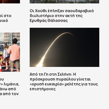
Οι Χούθι έπληξαν σαουδαραβικό
οί στο
διυλιστήριο στην ακτή της
νικό
Ερυθράς Θάλασσας
Από τη Γη στη Σελήνη: Η
ου
πρόσκρουση πυραύλου γίνεται
» λιμάνια,
«χρυσή ευκαιρία» μελέτης για τους
Πάνω από
επιστήμονες
α από τον