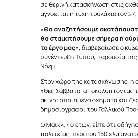
σε θερινή κατασκήνωση στις όχθ
αγνοείται η τύχη τουλάχιστον 27
«
Θα αναζητήσουμε ακατάπαυστα
θα σταματήσουμε σήμερα ή αύρι
το έργο μας
», διαβεβαίωσε ο κυβ
συνέντευξη Τύπου, παρουσία της
Νόεμ.
Στον χώρο της κατασκήνωσης, η 
χθες Σάββατο, αποκαλύπτοντας τ
ακινητοποιημένα οχήματα και ξε
δημοσιογράφοι του Γαλλικού Πρακ
Ο Μάικλ, 40 ετών, είπε ότι οδήγ
πολιτείας, περίπου 150 χλμ ανατο