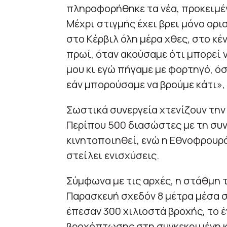
πληροφορήθηκε τα νέα, προκειμέν
Μέχρι στιγμής έχει βρει μόνο ορ
στο Κέρβιλ όλη μέρα χθες, στο κέ
πρωί, όταν ακούσαμε ότι μπορεί 
μου κι εγώ πήγαμε με φορτηγό, ό
εάν μπορούσαμε να βρούμε κάτι»,
Σωστικά συνεργεία χτενίζουν τη
Περίπου 500 διασώστες με τη συ
κινητοποιηθεί, ενώ η Εθνοφρουρά
στείλει ενισχύσεις.
Σύμφωνα με τις αρχές, η στάθμη 
Παρασκευή σχεδόν 8 μέτρα μέσα σ
έπεσαν 300 χιλιοστά βροχής, το έ
βροχόπτωσης στη συγκεκριμένη κ