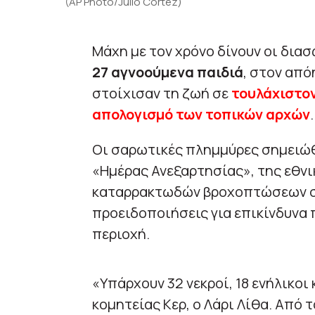
(AP Photo/Julio Cortez)
Μάχη με τον χρόνο δίνουν οι δι
27 αγνοούμενα παιδιά
, στον απ
στοίχισαν τη ζωή σε
τουλάχιστο
απολογισμό των τοπικών αρχών
.
Οι σαρωτικές πλημμύρες σημειώ
«Ημέρας Ανεξαρτησίας», της εθνι
καταρρακτωδών βροχοπτώσεων στο
προειδοποιήσεις για επικίνδυνα
περιοχή.
«Υπάρχουν 32 νεκροί, 18 ενήλικοι
κομητείας Κερ, ο Λάρι Λίθα. Από 