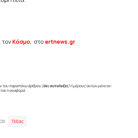
ι τον
Κόσμο
, στο
ertnews.gr
ν του παραπάνω άρθρου (
όχι αυτολεξεί
) ή μέρους αυτών μόνο αν:
εται η αναφορά.
GS
Τέξας