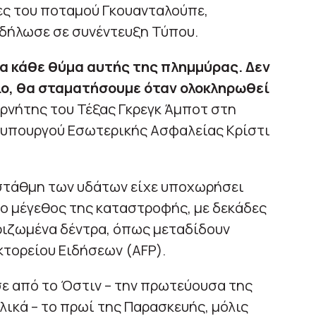
ες του ποταμού Γκουανταλούπε,
, δήλωσε σε συνέντευξη Τύπου.
 κάθε θύμα αυτής της πλημμύρας. Δεν
ο, θα σταματήσουμε όταν ολοκληρωθεί
ερνήτης του Τέξας Γκρεγκ Άμποτ στη
 υπουργού Εσωτερικής Ασφαλείας Κρίστι
στάθμη των υδάτων είχε υποχωρήσει
ο μέγεθος της καταστροφής, με δεκάδες
ριζωμένα δέντρα, όπως μεταδίδουν
τορείου Ειδήσεων (AFP).
ησε από το Όστιν – την πρωτεύουσα της
λικά – το πρωί της Παρασκευής, μόλις