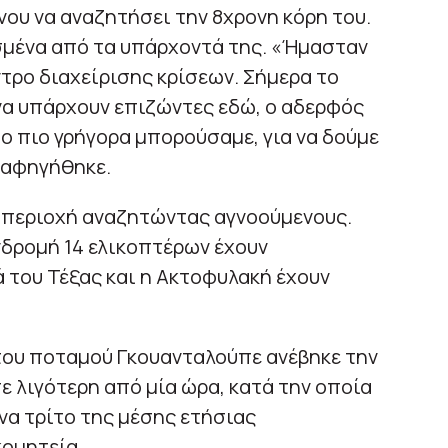
ου να αναζητήσει την 8χρονη κόρη του.
ισμένα από τα υπάρχοντά της. «Ήμασταν
ντρο διαχείρισης κρίσεων. Σήμερα το
να υπάρχουν επιζώντες εδώ, ο αδερφός
σο πιο γρήγορα μπορούσαμε, για να δούμε
 αφηγήθηκε.
ν περιοχή αναζητώντας αγνοούμενους.
νδρομή 14 ελικοπτέρων έχουν
 του Τέξας και η Ακτοφυλακή έχουν
του ποταμού Γκουανταλούπε ανέβηκε την
ε λιγότερη από μία ώρα, κατά την οποία
να τρίτο της μέσης ετήσιας
ομητεία.