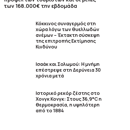
των 168.000€ την εβδομάδα
Κόκκινος συναγερμός στη
χώρα λόγω των θυελλωδών
ανέμων – Έκτακτη σύσκεψη
της επιτροπής Εκτίμησης
Κινδύνου
Ισαάκ και Σολωμού: Η μνήμη
επέστρεψε στη Δερύνεια 30
χρόνια μετά
Ιστορικό ρεκόρ ζέστης στο
Χονγκ Κονγκ: Στους 36,9°C η
θερμοκρασία, η υψηλότερη
από το 1884