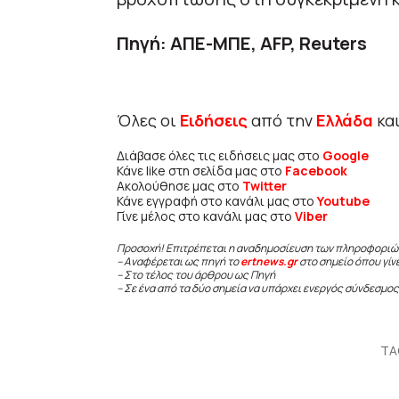
Πηγή: ΑΠΕ-ΜΠΕ, AFP, Reuters
Όλες οι
Ειδήσεις
από την
Ελλάδα
κα
Διάβασε όλες τις ειδήσεις μας στο
Google
Κάνε like στη σελίδα μας στο
Facebook
Ακολούθησε μας στο
Twitter
Κάνε εγγραφή στο κανάλι μας στο
Youtube
Γίνε μέλος στο κανάλι μας στο
Viber
Προσοχή! Επιτρέπεται η αναδημοσίευση των πληροφοριώ
– Αναφέρεται ως πηγή το
ertnews.gr
στο σημείο όπου γίν
– Στο τέλος του άρθρου ως Πηγή
– Σε ένα από τα δύο σημεία να υπάρχει ενεργός σύνδεσμος
TA