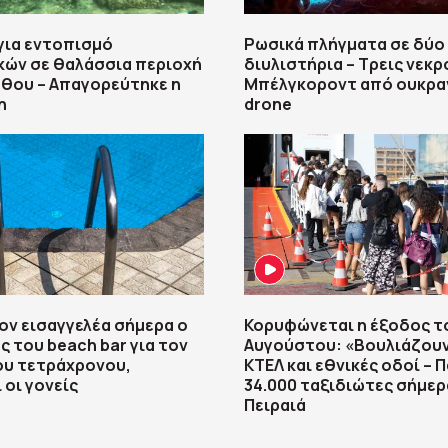
για εντοπισμό
Ρωσικά πλήγματα σε δύο
κών σε θαλάσσια περιοχή
διυλιστήρια – Τρεις νεκρ
θου – Απαγορεύτηκε η
Μπέλγκοροντ από ουκρα
η
drone
ον εισαγγελέα σήμερα ο
Κορυφώνεται η έξοδος τ
ς του beach bar για τον
Αυγούστου: «Βουλιάζουν
ου τετράχρονου,
ΚΤΕΛ και εθνικές οδοί – 
 οι γονείς
34.000 ταξιδιώτες σήμερ
Πειραιά