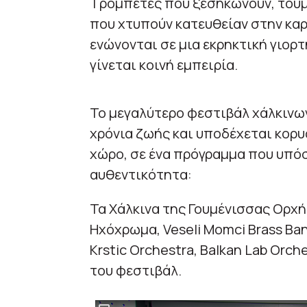
Τρομπέτες που ξεσηκώνουν, τούμ
που χτυπούν κατευθείαν στην καρ
ενώνονται σε μια εκρηκτική γιορτ
γίνεται κοινή εμπειρία.
Το μεγαλύτερο φεστιβάλ χάλκινων
χρόνια ζωής και υποδέχεται κορυ
χώρο, σε ένα πρόγραμμα που υπόσ
αυθεντικότητα:
Τα Χάλκινα της Γουμένισσας Ορχ
Ηχόχρωμα, Veseli Momci Brass Band
Krstic Orchestra, Balkan Lab Orc
του φεστιβάλ.