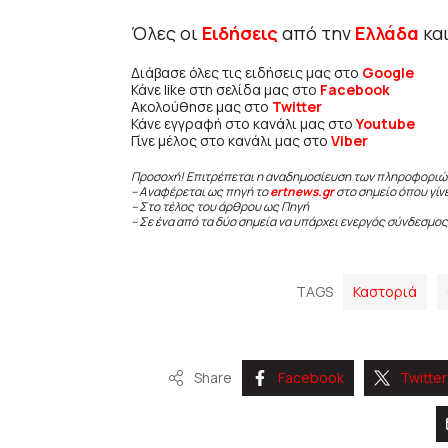
Όλες οι
Ειδήσεις
από την
Ελλάδα
κα
Διάβασε όλες τις ειδήσεις μας στο
Google
Κάνε like στη σελίδα μας στο
Facebook
Ακολούθησε μας στο
Twitter
Κάνε εγγραφή στο κανάλι μας στο
Youtube
Γίνε μέλος στο κανάλι μας στο
Viber
Προσοχή! Επιτρέπεται η αναδημοσίευση των πληροφοριώ
– Αναφέρεται ως πηγή το
ertnews.gr
στο σημείο όπου γίν
– Στο τέλος του άρθρου ως Πηγή
– Σε ένα από τα δύο σημεία να υπάρχει ενεργός σύνδεσμος
TAGS
Καστοριά
Share
Facebook
Twitter