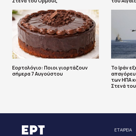
Στενά του Ορμούζ
του Αιγαί
Εορτολόγιο: Ποιοι γιορτάζουν
Το Ιράν εξ
σήμερα 7 Αυγούστου
απαγόρευ
των ΗΠΑ κ
Στενά το
ΕΤΑΙΡΕΙΑ