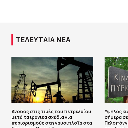
ΤΕΛΕΥΤΑΙΑ ΝΕΑ
Άνοδος στις τιμές του πετρελαίου
Υψηλός κί
μετά τα ιρανικά σχέδια για
σήμερα σε
περιορισμούς στη ναυσιπλοΐα στα
Πελοπόννη