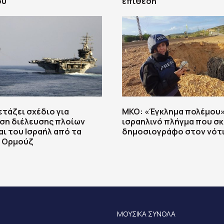
ου
επίθεση
ετάζει σχέδιο για
ΜΚΟ: «Έγκλημα πολέμου»
ση διέλευσης πλοίων
ισραηλινό πλήγμα που σ
αι του Ισραήλ από τα
δημοσιογράφο στον νότι
υ Ορμούζ
ΜΟΥΣΙΚΑ ΣΥΝΟΛΑ