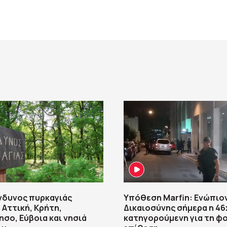
νδυνος πυρκαγιάς
Υπόθεση Marfin: Ενώπιο
 Αττική, Κρήτη,
Δικαιοσύνης σήμερα η 4
σο, Εύβοια και νησιά
κατηγορούμενη για τη φ