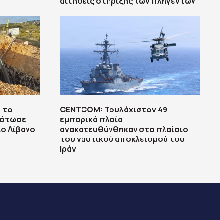
αιτήσεις στήριξης των πληγέντων
 το
CENTCOM: Τουλάχιστον 49
κότωσε
εμπορικά πλοία
ο Λίβανο
ανακατευθύνθηκαν στο πλαίσιο
του ναυτικού αποκλεισμού του
Ιράν