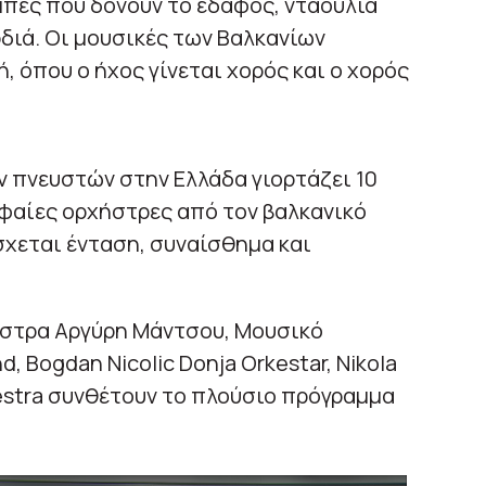
πες που δονούν το έδαφος, νταούλια
διά. Οι μουσικές των Βαλκανίων
ή, όπου ο ήχος γίνεται χορός και ο χορός
 πνευστών στην Ελλάδα γιορτάζει 10
φαίες ορχήστρες από τον βαλκανικό
χεται ένταση, συναίσθημα και
ήστρα Αργύρη Μάντσου, Μουσικό
, Bogdan Nicolic Donja Orkestar, Nikola
hestra συνθέτουν το πλούσιο πρόγραμμα