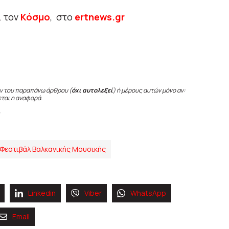
ι τον
Κόσμο
, στο
ertnews.gr
ν του παραπάνω άρθρου (
όχι αυτολεξεί
) ή μέρους αυτών μόνο αν:
εται η αναφορά.
Φεστιβάλ Βαλκανικής Μουσικής
Linkedin
Viber
WhatsApp
Email