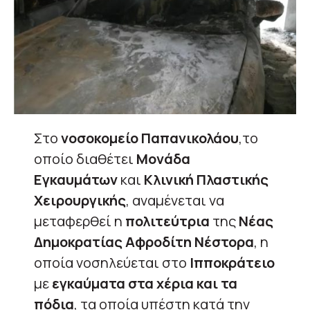
Στο
νοσοκομείο Παπανικολάου
,το
οποίο διαθέτει
Μονάδα
Εγκαυμάτων
και
Κλινική Πλαστικής
Χειρουργικής
, αναμένεται να
μεταφερθεί η
πολιτεύτρια
της
Νέας
Δημοκρατίας Αφροδίτη
Νέστορα
, η
οποία νοσηλεύεται στο
Ιπποκράτειο
με
εγκαύματα στα χέρια και τα
πόδια
, τα οποία υπέστη κατά την