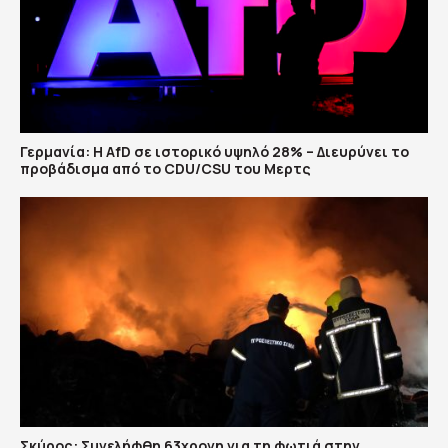
Γερμανία: Η AfD σε ιστορικό υψηλό 28% – Διευρύνει το
προβάδισμα από το CDU/CSU του Μερτς
Σκύρος: Συνελήφθη 63χρονη για τη φωτιά στην