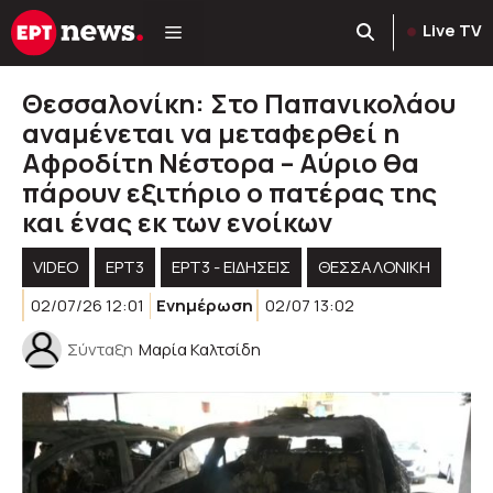
Μετάβαση
Live TV
σε
περιεχόμενο
Θεσσαλονίκη: Στο Παπανικολάου
αναμένεται να μεταφερθεί η
Αφροδίτη Νέστορα – Αύριο θα
πάρουν εξιτήριο ο πατέρας της
και ένας εκ των ενοίκων
VIDEO
ΕΡΤ3
ΕΡΤ3 - ΕΙΔΉΣΕΙΣ
ΘΕΣΣΑΛΟΝΙΚΗ
02/07/26 12:01
Ενημέρωση
02/07 13:02
Σύνταξη
Μαρία Καλτσίδη