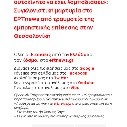
αυτοκίνητο να έχει λαμπαδιάσει»:
Συγκλονιστική μαρτυρία στο
ΕΡΤnews από τραυματία της
εμπρηστικής επίθεσης στην
Θεσσαλονίκη
Όλες οι
Ειδήσεις
από την
Ελλάδα
και
τον
Κόσμο
, στο
ertnews.gr
Διάβασε όλες τις ειδήσεις μας στο
Google
Κάνε like στη σελίδα μας στο
Facebook
Ακολούθησε μας στο
Twitter
Κάνε εγγραφή στο κανάλι μας στο
Youtube
Γίνε μέλος στο κανάλι μας στο
Viber
Προσοχή! Επιτρέπεται η αναδημοσίευση των πληροφοριών του
παραπάνω άρθρου (
όχι αυτολεξεί
) ή μέρους αυτών μόνο αν:
– Αναφέρεται ως πηγή το
ertnews.gr
στο σημείο όπου γίνεται η
αναφορά.
– Στο τέλος του άρθρου ως Πηγή
– Σε ένα από τα δύο σημεία να υπάρχει ενεργός σύνδεσμος