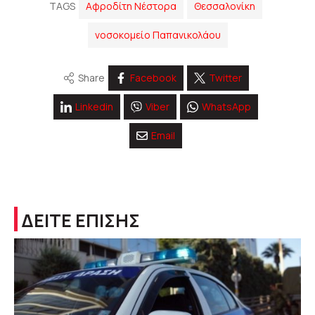
TAGS
Αφροδίτη Νέστορα
Θεσσαλονίκη
νοσοκομείο Παπανικολάου
Share
Facebook
Twitter
Linkedin
Viber
WhatsApp
Email
ΔΕΙΤΕ ΕΠΙΣΗΣ