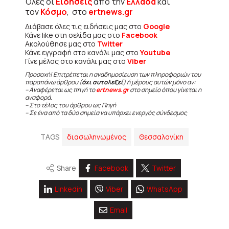
Όλες οι
Ειδήσεις
από την
Ελλάδα
και
τον
Κόσμο
, στο
ertnews.gr
Διάβασε όλες τις ειδήσεις μας στο
Google
Κάνε like στη σελίδα μας στο
Facebook
Ακολούθησε μας στο
Twitter
Κάνε εγγραφή στο κανάλι μας στο
Youtube
Γίνε μέλος στο κανάλι μας στο
Viber
Προσοχή! Επιτρέπεται η αναδημοσίευση των πληροφοριών του
παραπάνω άρθρου (
όχι αυτολεξεί
) ή μέρους αυτών μόνο αν:
– Αναφέρεται ως πηγή το
ertnews.gr
στο σημείο όπου γίνεται η
αναφορά.
– Στο τέλος του άρθρου ως Πηγή
– Σε ένα από τα δύο σημεία να υπάρχει ενεργός σύνδεσμος
TAGS
διασωληνωμένος
Θεσσαλονίκη
Share
Facebook
Twitter
Linkedin
Viber
WhatsApp
Email