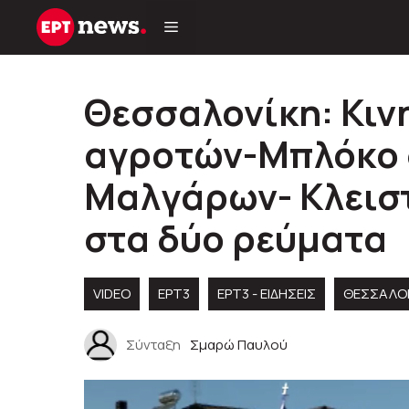
Μετάβαση
σε
περιεχόμενο
Θεσσαλονίκη: Κιν
αγροτών-Μπλόκο 
Μαλγάρων- Κλειστ
στα δύο ρεύματα
VIDEO
ΕΡΤ3
ΕΡΤ3 - ΕΙΔΉΣΕΙΣ
ΘΕΣΣΑΛΟ
Σύνταξη
Σμαρώ Παυλού