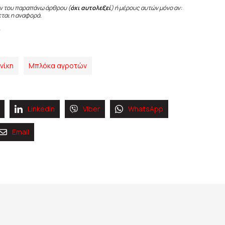
ν του παραπάνω άρθρου (
όχι αυτολεξεί
) ή μέρους αυτών μόνο αν:
εται η αναφορά.
νίκη
Μπλόκα αγροτών
Linkedin
Viber
WhatsApp
Email