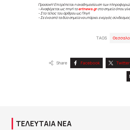
Προσοχή! Επιτρέπεται η αναδημοσίευση των πληροφοριώ
– Αναφέρεται ως πηγή το
ertnews.gr
στο σημείο όπου γίν
– Στο τέλος του άρθρου ως Πηγή
– Σε ένα από τα δύο σημεία να υπάρχει ενεργός σύνδεσμος
TAGS
Θεσσαλο
Share
Facebook
Twitter
ΤΕΛΕΥΤΑΙΑ ΝΕΑ