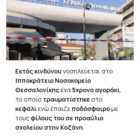
Εκτός κινδύνου
νοσηλεύεται στο
Ιπποκράτειο Νοσοκομείο
Θεσσαλονίκης
ένα
5χρονο αγοράκι
,
το οποίο
τραυματίστηκε
στο
κεφάλι
ενώ έπαιζε
ποδόσφαιρο
με
τους
φίλους του σε προαύλιο
σχολείου στην Κοζάνη
.