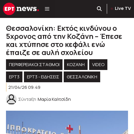
Μετάβαση
Live TV
σε
περιεχόμενο
Θεσσαλονίκη: Εκτός κινδύνου ο
5χρονος από την Κοζάνη – Έπεσε
και χτύπησε στο κεφάλι ενώ
έπαιζε σε αυλή σχολείου
ΠΕΡΙΦΕΡΕΙΑΚΟΊ ΣΤΑΘΜΟΊ
KOZANH
VIDEO
ΕΡΤ3
ΕΡΤ3 - ΕΙΔΉΣΕΙΣ
ΘΕΣΣΑΛΟΝΙΚΗ
21/04/26 09:49
Σύνταξη
Μαρία Καλτσίδη