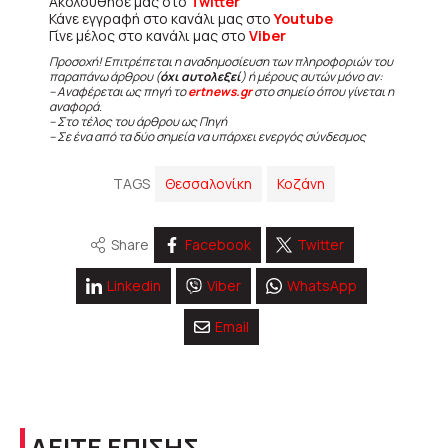
Ακολούθησε μας στο
Twitter
Κάνε εγγραφή στο κανάλι μας στο
Youtube
Γίνε μέλος στο κανάλι μας στο
Viber
Προσοχή! Επιτρέπεται η αναδημοσίευση των πληροφοριών του
παραπάνω άρθρου (
όχι αυτολεξεί
) ή μέρους αυτών μόνο αν:
– Αναφέρεται ως πηγή το
ertnews.gr
στο σημείο όπου γίνεται η
αναφορά.
– Στο τέλος του άρθρου ως Πηγή
– Σε ένα από τα δύο σημεία να υπάρχει ενεργός σύνδεσμος
TAGS
Θεσσαλονίκη
Κοζάνη
Share
Facebook
Twitter
Linkedin
Viber
WhatsApp
Email
ΔΕΙΤΕ ΕΠΙΣΗΣ