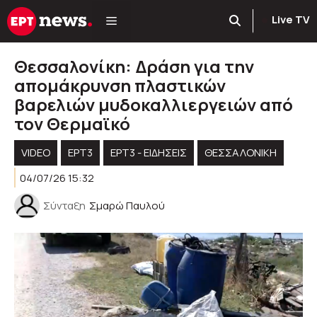
Μετάβαση
Live TV
σε
περιεχόμενο
Θεσσαλονίκη: Δράση για την
απομάκρυνση πλαστικών
βαρελιών μυδοκαλλιεργειών από
τον Θερμαϊκό
VIDEO
ΕΡΤ3
ΕΡΤ3 - ΕΙΔΉΣΕΙΣ
ΘΕΣΣΑΛΟΝΙΚΗ
04/07/26 15:32
Σύνταξη
Σμαρώ Παυλού