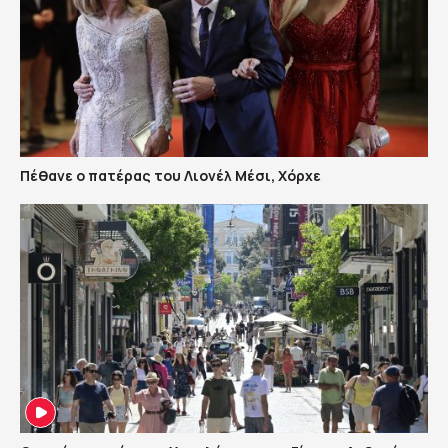
Πέθανε ο πατέρας του Λιονέλ Μέσι, Χόρχε