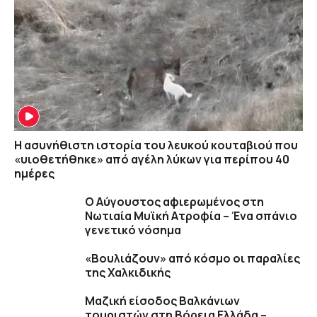
Η ασυνήθιστη ιστορία του λευκού κουταβιού που
«υιοθετήθηκε» από αγέλη λύκων για περίπου 40
ημέρες
Ο Αύγουστος αφιερωμένος στη
Νωτιαία Μυϊκή Ατροφία – Ένα σπάνιο
γενετικό νόσημα
«Βουλιάζουν» από κόσμο οι παραλίες
της Χαλκιδικής
Μαζική είσοδος Βαλκάνιων
τουριστών στη Βόρεια Ελλάδα –