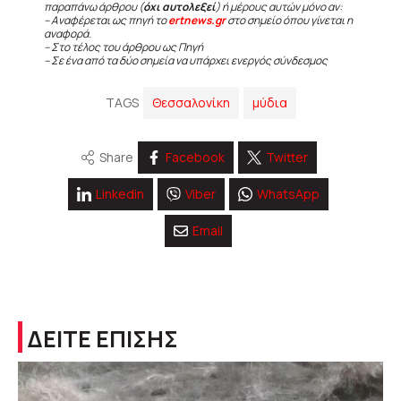
παραπάνω άρθρου (
όχι αυτολεξεί
) ή μέρους αυτών μόνο αν:
– Αναφέρεται ως πηγή το
ertnews.gr
στο σημείο όπου γίνεται η
αναφορά.
– Στο τέλος του άρθρου ως Πηγή
– Σε ένα από τα δύο σημεία να υπάρχει ενεργός σύνδεσμος
TAGS
Θεσσαλονίκη
μύδια
Share
Facebook
Twitter
Linkedin
Viber
WhatsApp
Email
ΔΕΙΤΕ ΕΠΙΣΗΣ