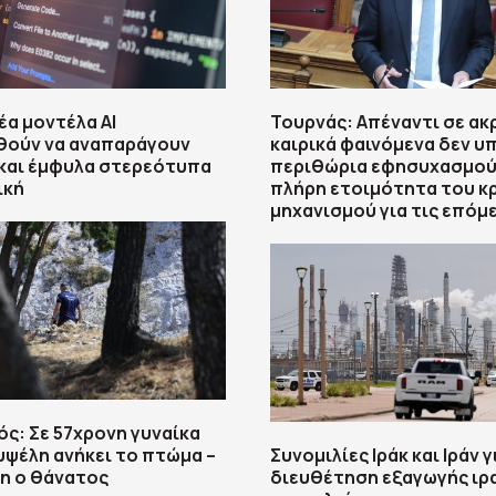
έα μοντέλα ΑΙ
Τουρνάς: Απέναντι σε ακ
θούν να αναπαράγουν
καιρικά φαινόμενα δεν υ
και έμφυλα στερεότυπα
περιθώρια εφησυχασμού
ική
πλήρη ετοιμότητα του κ
μηχανισμού για τις επόμ
ς: Σε 57χρονη γυναίκα
υψέλη ανήκει το πτώμα –
Συνομιλίες Ιράκ και Ιράν γ
η ο θάνατος
διευθέτηση εξαγωγής ιρ