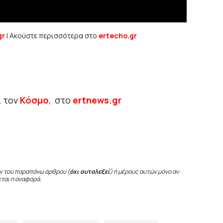
gr
| Ακούστε περισσότερα στο
ertecho.gr
ι τον
Κόσμο
, στο
ertnews.gr
ν του παραπάνω άρθρου (
όχι αυτολεξεί
) ή μέρους αυτών μόνο αν:
εται η αναφορά.