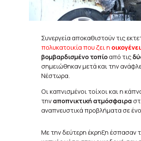
Συνεργεία αποκαθιστούν τις εκτε
πολυκατοικία που ζει η
οικογένε
βομβαρδισμένο τοπίο
από τις
δύ
σημειώθηκαν μετά και την ανάφλ
Νέστωρα.
Οι καπνισμένοι τοίχοι και η κάπ
την
αποπνικτική ατμόσφαιρα
στ
αναπνευστικά προβλήματα σε ένο
Με την δεύτερη έκρηξη έσπασαν τα