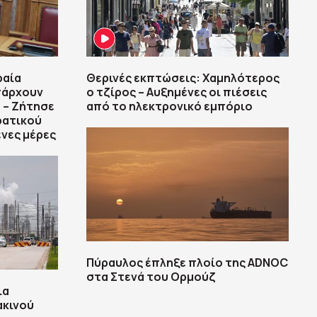
ραία
Θερινές εκπτώσεις: Χαμηλότερος
πάρχουν
ο τζίρος – Αυξημένες οι πιέσεις
 – Ζήτησε
από το ηλεκτρονικό εμπόριο
ρατικού
ενες μέρες
Πύραυλος έπληξε πλοίο της ADNOC
στα Στενά του Ορμούζ
ια
ακινού