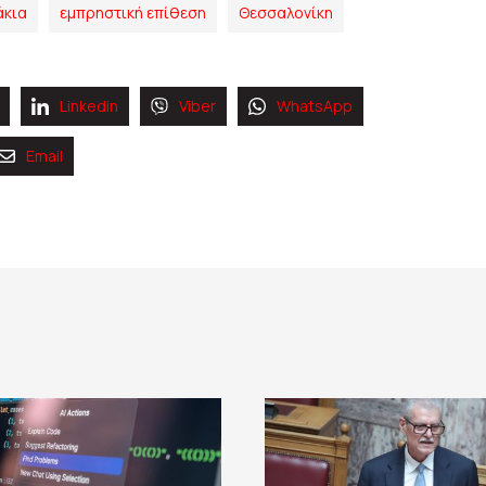
άκια
εμπρηστική επίθεση
Θεσσαλονίκη
Linkedin
Viber
WhatsApp
Email