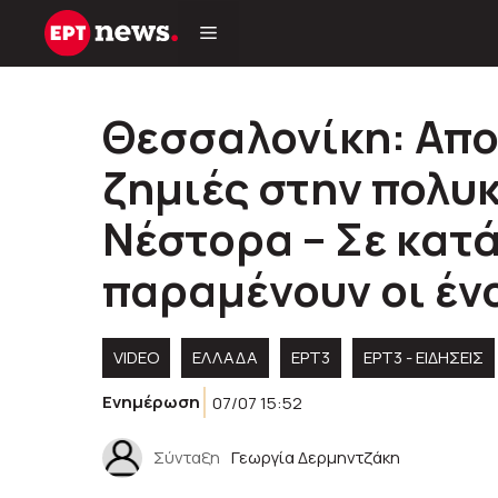
Μετάβαση
σε
περιεχόμενο
Θεσσαλονίκη: Απο
ζημιές στην πολυκ
Νέστορα – Σε κατ
παραμένουν οι έν
VIDEO
ΕΛΛΑΔΑ
ΕΡΤ3
ΕΡΤ3 - ΕΙΔΉΣΕΙΣ
Ενημέρωση
07/07 15:52
Σύνταξη
Γεωργία Δερμηντζάκη