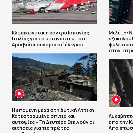
Κλιμακώνεται η κόντρα Ισπανίας –
Μελέτη: Ν
Ιταλίας για το μεταναστευτικό:
εξακολου
Αμοιβαίοι συνοριακοί έλεγχοι
φυλετικά 
στην ιατρ
Η επόμενη μέρα στη Δυτική Αττική:
Κατεστραμμένα σπίτια και
Λυκαβηττό
αυτοψίες – Τη Δευτέρα ξεκινούν οι
από την Κ
αιτήσεις για τις πρώτες
Από πτώσ