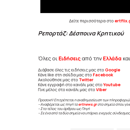
Δείτε περισσότερα στο
ertflix.
Ρεπορτάζ: Δέσποινα Κρητικού
Όλες οι
Ειδήσεις
από την
Ελλάδα
κα
Διάβασε όλες τις ειδήσεις μας στο
Google
Κάνε like στη σελίδα μας στο
Facebook
Ακολούθησε μας στο
Twitter
Κάνε εγγραφή στο κανάλι μας στο
Youtube
Γίνε μέλος στο κανάλι μας στο
Viber
Προσοχή! Επιτρέπεται η αναδημοσίευση των πληροφοριώ
– Αναφέρεται ως πηγή το
ertnews.gr
στο σημείο όπου γίν
– Στο τέλος του άρθρου ως Πηγή
– Σε ένα από τα δύο σημεία να υπάρχει ενεργός σύνδεσμος