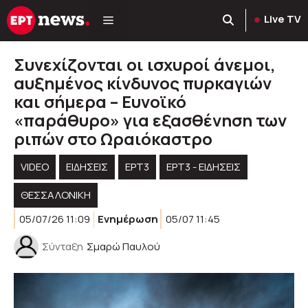
Μετάβαση
Live TV
σε
περιεχόμενο
Συνεχίζονται οι ισχυροί άνεμοι,
αυξημένος κίνδυνος πυρκαγιών
και σήμερα – Ευνοϊκό
«παράθυρο» για εξασθένηση των
ριπών στο Ωραιόκαστρο
VIDEO
ΕΙΔΗΣΕΙΣ
ΕΡΤ3
ΕΡΤ3 - ΕΙΔΉΣΕΙΣ
ΘΕΣΣΑΛΟΝΙΚΗ
05/07/26 11:09
Ενημέρωση
05/07 11:45
Σύνταξη
Σμαρώ Παυλού