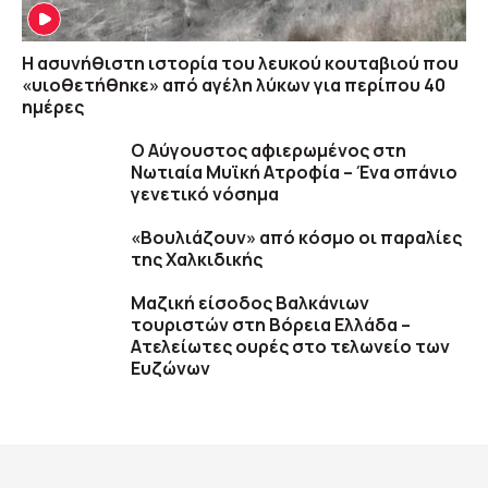
Η ασυνήθιστη ιστορία του λευκού κουταβιού που
«υιοθετήθηκε» από αγέλη λύκων για περίπου 40
ημέρες
Ο Αύγουστος αφιερωμένος στη
Νωτιαία Μυϊκή Ατροφία – Ένα σπάνιο
γενετικό νόσημα
«Βουλιάζουν» από κόσμο οι παραλίες
της Χαλκιδικής
Μαζική είσοδος Βαλκάνιων
τουριστών στη Βόρεια Ελλάδα –
Ατελείωτες ουρές στο τελωνείο των
Ευζώνων