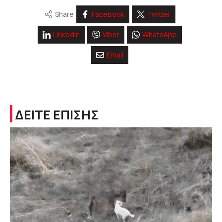
Share
Facebook
Twitter
Linkedin
Viber
WhatsApp
Email
ΔΕΙΤΕ ΕΠΙΣΗΣ