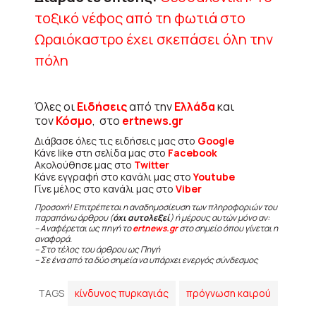
τοξικό νέφος από τη φωτιά στο
Ωραιόκαστρο έχει σκεπάσει όλη την
πόλη
Όλες οι
Ειδήσεις
από την
Ελλάδα
και
τον
Κόσμο
, στο
ertnews.gr
Διάβασε όλες τις ειδήσεις μας στο
Google
Κάνε like στη σελίδα μας στο
Facebook
Ακολούθησε μας στο
Twitter
Κάνε εγγραφή στο κανάλι μας στο
Youtube
Γίνε μέλος στο κανάλι μας στο
Viber
Προσοχή! Επιτρέπεται η αναδημοσίευση των πληροφοριών του
παραπάνω άρθρου (
όχι αυτολεξεί
) ή μέρους αυτών μόνο αν:
– Αναφέρεται ως πηγή το
ertnews.gr
στο σημείο όπου γίνεται η
αναφορά.
– Στο τέλος του άρθρου ως Πηγή
– Σε ένα από τα δύο σημεία να υπάρχει ενεργός σύνδεσμος
TAGS
κίνδυνος πυρκαγιάς
πρόγνωση καιρού