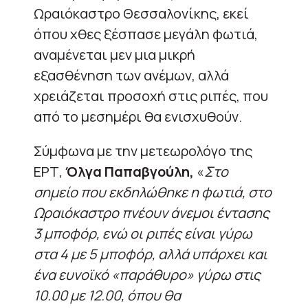
Ωραιόκαστρο Θεσσαλονίκης, εκεί
όπου χθες ξέσπασε μεγάλη φωτιά,
αναμένεται μεν μια μικρή
εξασθένηση των ανέμων, αλλά
χρειάζεται προσοχή στις ριπές, που
από το μεσημέρι θα ενισχυθούν.
Σύμφωνα με την μετεωρολόγο της
ΕΡΤ,
Όλγα Παπαβγούλη,
«
Στο
σημείο που εκδηλώθηκε η φωτιά, στο
Ωραιόκαστρο πνέουν άνεμοι έντασης
3 μποφόρ, ενώ οι ριπές είναι γύρω
στα 4 με 5 μποφόρ, αλλά υπάρχει και
ένα ευνοϊκό «παράθυρο» γύρω στις
10.00 με 12.00, όπου θα