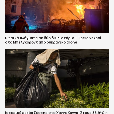
Ρωσικά πλήγματα σε δύο διυλιστήρια – Τρεις νεκροί
στο Μπέλγκοροντ από ουκρανικό drone
Ιστορικό ρεκόρ ζέστης στο Χονγκ Κονγκ: Στους 36,9°C η