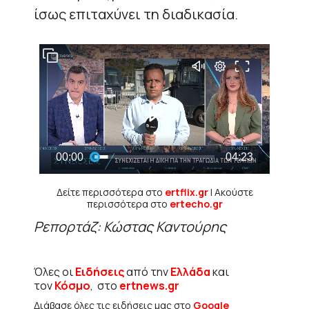
ίσως επιταχύνει τη διαδικασία.
Δείτε περισσότερα στο
ertflix.gr
| Ακούστε
περισσότερα στο
ertecho.gr
Ρεπορτάζ: Κώστας Καντούρης
Όλες οι
Ειδήσεις
από την
Ελλάδα
και
τον
Κόσμο
, στο
ertnews.gr
Διάβασε όλες τις ειδήσεις μας στο
Google