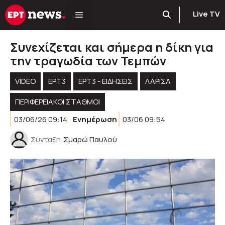
Μετάβαση
Live TV
σε
περιεχόμενο
Συνεχίζεται και σήμερα η δίκη για
την τραγωδία των Τεμπών
VIDEO
ΕΡΤ3
ΕΡΤ3 - ΕΙΔΉΣΕΙΣ
ΛΑΡΙΣΑ
ΠΕΡΙΦΕΡΕΙΑΚΟΊ ΣΤΑΘΜΟΊ
03/06/26 09:14
Ενημέρωση
03/06 09:54
Σύνταξη
Σμαρώ Παυλού