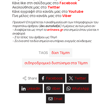
Κάνε like στη σελίδα μας στο
Facebook
Ακολούθησε μας στο
Twitter
Κάνε εγγραφή στο κανάλι μας στο
Youtube
Γίνε μέλος στο κανάλι μας στο
Viber
Προσοχή! Επιτρέπεται η αναδημοσίευση των πληροφοριών του
παραπάνω άρθρου (
όχι αυτολεξεί
) ή μέρους αυτών μόνο αν:
– Αναφέρεται ως πηγή το
ertnews.gr
στο σημείο όπου γίνεται η
αναφορά.
– Στο τέλος του άρθρου ως Πηγή
– Σε ένα από τα δύο σημεία να υπάρχει ενεργός σύνδεσμος
TAGS
δίκη Τέμπη
σιδηροδρομικό δυστύχημα στα Τέμπη
Share
Facebook
Twitter
Linkedin
Viber
WhatsApp
Email