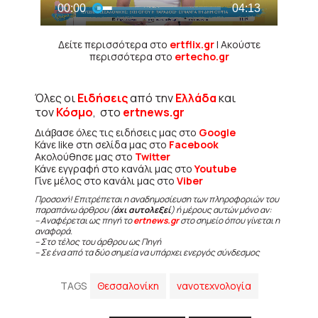
Δείτε περισσότερα στο
ertflix.gr
| Ακούστε
περισσότερα στο
ertecho.gr
Όλες οι
Ειδήσεις
από την
Ελλάδα
και
τον
Κόσμο
, στο
ertnews.gr
Διάβασε όλες τις ειδήσεις μας στο
Google
Κάνε like στη σελίδα μας στο
Facebook
Ακολούθησε μας στο
Twitter
Κάνε εγγραφή στο κανάλι μας στο
Youtube
Γίνε μέλος στο κανάλι μας στο
Viber
Προσοχή! Επιτρέπεται η αναδημοσίευση των πληροφοριών του
παραπάνω άρθρου (
όχι αυτολεξεί
) ή μέρους αυτών μόνο αν:
– Αναφέρεται ως πηγή το
ertnews.gr
στο σημείο όπου γίνεται η
αναφορά.
– Στο τέλος του άρθρου ως Πηγή
– Σε ένα από τα δύο σημεία να υπάρχει ενεργός σύνδεσμος
TAGS
Θεσσαλονίκη
νανοτεχνολογία