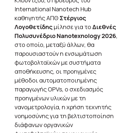
Κλουντζού, ο Πρόεδρος του
International Nanotech Hub
καθηγητής ΑΠΘ
Στέργιος
Λογοθετίδης
μίλησε για το
Διεθνές
Πολυσυνέδριο Nanotexnology 2026
,
στο οποίο, μεταξύ άλλων, θα
παρουσιαστούν η ενσωμάτωση
φωτοβολταϊκών με συστήματα
αποθήκευσης, οι προηγμένες
μέθοδοι αυτοματοποιημένης
παραγωγής OPVs, ο σχεδιασμός
προηγμένων υλικών με τη
νανομετρολογία, η χρήση τεχνητής
νοημοσύνης για τη βελτιστοποίηση
διάφανων οργανικών