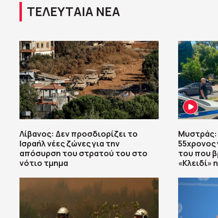
ΤΕΛΕΥΤΑΙΑ ΝΕΑ
Λίβανος: Δεν προσδιορίζει το
Μυστράς:
Ισραήλ νέες ζώνες για την
55χρονος 
απόσυρση του στρατού του στο
του που β
νότιο τμημα
«Κλειδί» 