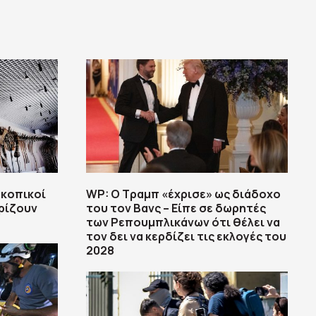
σκοπικοί
WP: Ο Τραμπ «έχρισε» ως διάδοχο
ρίζουν
του τον Βανς – Είπε σε δωρητές
των Ρεπουμπλικάνων ότι θέλει να
τον δει να κερδίζει τις εκλογές του
2028