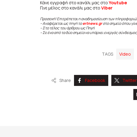
Κάνε εγγραφή στο κανάλι μας στο
Youtube
Γίνε μέλος στο κανάλι μας στο
Viber
Προσοχή! Επιτρέπεται η αναδημοσίευση των πληροφοριώ
– Αναφέρεται ως πηγή το
ertnews.gr
στο σημείο όπου γίν
– Στο τέλος του άρθρου ως Πηγή
– Σε ένα από τα δύο σημεία να υπάρχει ενεργός σύνδεσμος
TAGS
Video
Share
Facebook
Twitter