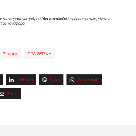
ν του παραπάνω άρθρου (
όχι αυτολεξεί
) ή μέρους αυτών μόνο αν:
εται η αναφορά.
Σκύρος
ΩΡΑ ΘΕΡΙΝΗ
Linkedin
Viber
WhatsApp
Email