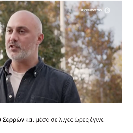
υ Σερρών
και μέσα σε λίγες ώρες έγινε