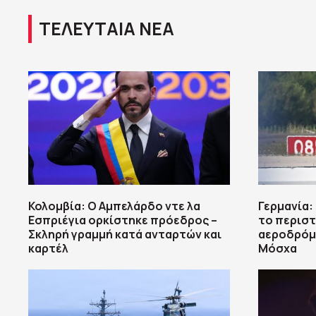
ΤΕΛΕΥΤΑΙΑ ΝΕΑ
Κολομβία: Ο Αμπελάρδο ντε λα
Γερμανία:
Εσπριέγια ορκίστηκε πρόεδρος –
το περιστ
Σκληρή γραμμή κατά ανταρτών και
αεροδρόμι
καρτέλ
Μόσχα