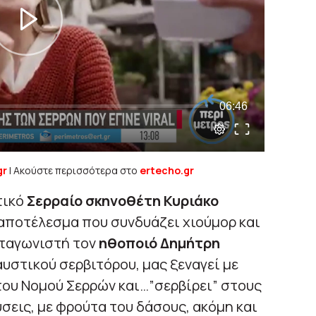
gr
| Ακούστε περισσότερα στο
ertecho.gr
τικό
Σερραίο σκηνοθέτη Κυριάκο
αποτέλεσμα που συνδυάζει χιούμορ και
ωταγωνιστή τον
ηθοποιό Δημήτρη
υστικού σερβιτόρου, μας ξεναγεί με
του Νομού Σερρών και…”σερβίρει” στους
σεις, με φρούτα του δάσους, ακόμη και