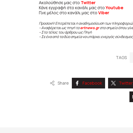
Ακολούθησε μας στο
Twitter
Κάνε εγγραφή στο κανάλι μας στο
Youtube
Γίνε μέλος στο κανάλι μας στο
Viber
Προσοχή! Επιτρέπεται η αναδημοσίευση των πληροφοριώ
– Αναφέρεται ως πηγή το
ertnews.gr
στο σημείο όπου γίν
– Στο τέλος του άρθρου ως Πηγή
– Σε ένα από τα δύο σημεία να υπάρχει ενεργός σύνδεσμος
TAGS
Share
Facebook
Twitter