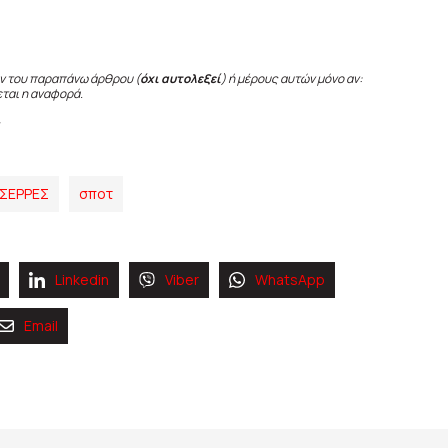
ν του παραπάνω άρθρου (
όχι αυτολεξεί
) ή μέρους αυτών μόνο αν:
εται η αναφορά.
ΣΕΡΡΕΣ
σποτ
Linkedin
Viber
WhatsApp
Email