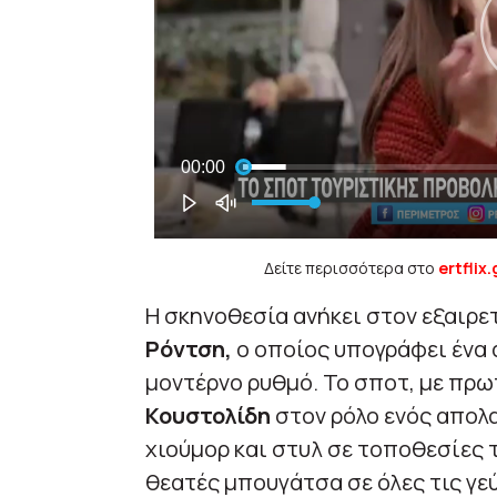
Δείτε περισσότερα στο
ertflix.
Η σκηνοθεσία ανήκει στον εξαιρε
Ρόντση,
ο οποίος υπογράφει ένα 
μοντέρνο ρυθμό. Το σποτ, με πρ
Κουστολίδη
στον ρόλο ενός απολα
χιούμορ και στυλ σε τοποθεσίες 
θεατές μπουγάτσα σε όλες τις γεύ