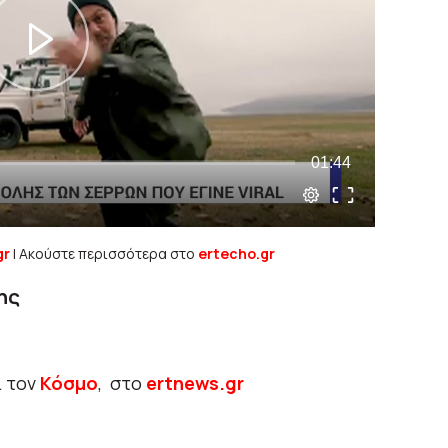
gr
| Ακούστε περισσότερα στο
ertecho.gr
ης
ι τον
Κόσμο
, στο
ertnews.gr