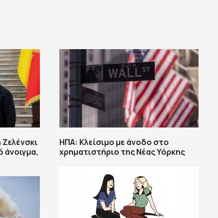
 Ζελένσκι
ΗΠΑ: Κλείσιμο με άνοδο στο
ό άνοιγμα,
χρηματιστήριο της Νέας Υόρκης