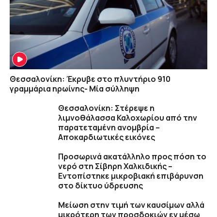
Θεσσαλονίκη: Έκρυβε στο πλυντήριο 910
γραμμάρια ηρωίνης- Μία σύλληψη
Θεσσαλονίκη: Στέρεψε η
λιμνοθάλασσα Καλοχωρίου από την
παρατεταμένη ανομβρία –
Αποκαρδιωτικές εικόνες
Προσωρινά ακατάλληλο προς πόση το
νερό στη Σίβηρη Χαλκιδικής –
Εντοπίστηκε μικροβιακή επιβάρυνση
στο δίκτυο ύδρευσης
Μείωση στην τιμή των καυσίμων αλλά
μικρότερη των προσδοκιών εν μέσω