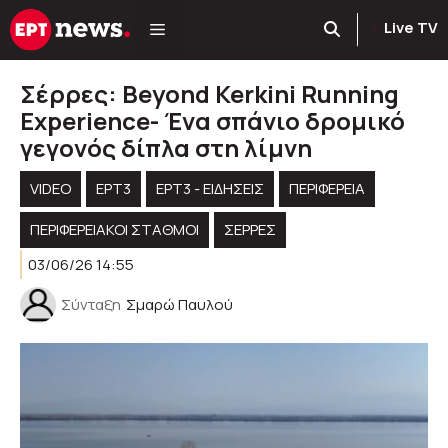
Μετάβαση
Live TV
σε
περιεχόμενο
Σέρρες: Beyond Kerkini Running
Experience- Ένα σπάνιο δρομικό
γεγονός δίπλα στη λίμνη
VIDEO
ΕΡΤ3
ΕΡΤ3 - ΕΙΔΉΣΕΙΣ
ΠΕΡΙΦΈΡΕΙΑ
ΠΕΡΙΦΕΡΕΙΑΚΟΊ ΣΤΑΘΜΟΊ
ΣΕΡΡΕΣ
03/06/26 14:55
Σύνταξη
Σμαρώ Παυλού