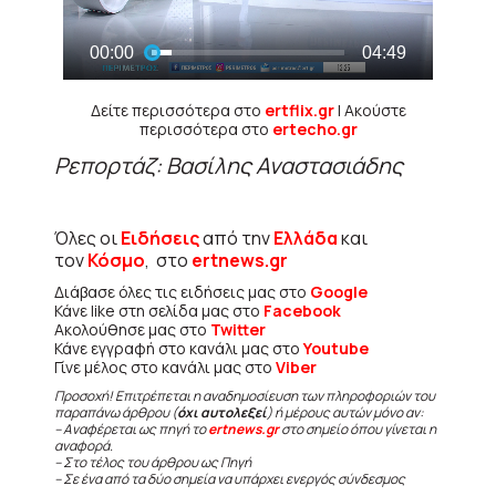
Δείτε περισσότερα στο
ertflix.gr
| Ακούστε
περισσότερα στο
ertecho.gr
Ρεπορτάζ: Βασίλης Αναστασιάδης
Όλες οι
Ειδήσεις
από την
Ελλάδα
και
τον
Κόσμο
, στο
ertnews.gr
Διάβασε όλες τις ειδήσεις μας στο
Google
Κάνε like στη σελίδα μας στο
Facebook
Ακολούθησε μας στο
Twitter
Κάνε εγγραφή στο κανάλι μας στο
Youtube
Γίνε μέλος στο κανάλι μας στο
Viber
Προσοχή! Επιτρέπεται η αναδημοσίευση των πληροφοριών του
παραπάνω άρθρου (
όχι αυτολεξεί
) ή μέρους αυτών μόνο αν:
– Αναφέρεται ως πηγή το
ertnews.gr
στο σημείο όπου γίνεται η
αναφορά.
– Στο τέλος του άρθρου ως Πηγή
– Σε ένα από τα δύο σημεία να υπάρχει ενεργός σύνδεσμος