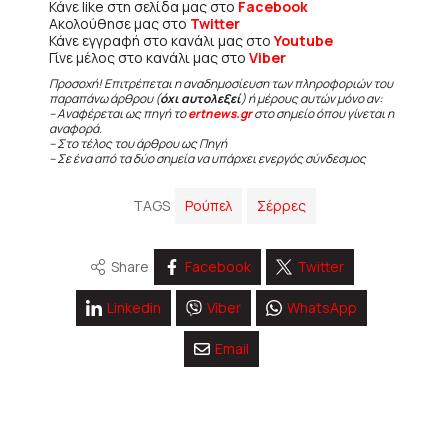
Κάνε like στη σελίδα μας στο
Facebook
Ακολούθησε μας στο
Twitter
Κάνε εγγραφή στο κανάλι μας στο
Youtube
Γίνε μέλος στο κανάλι μας στο
Viber
Προσοχή! Επιτρέπεται η αναδημοσίευση των πληροφοριών του
παραπάνω άρθρου (
όχι αυτολεξεί
) ή μέρους αυτών μόνο αν:
– Αναφέρεται ως πηγή το
ertnews.gr
στο σημείο όπου γίνεται η
αναφορά.
– Στο τέλος του άρθρου ως Πηγή
– Σε ένα από τα δύο σημεία να υπάρχει ενεργός σύνδεσμος
TAGS
Ρούπελ
Σέρρες
Share
Facebook
Twitter
Linkedin
Viber
WhatsApp
Email