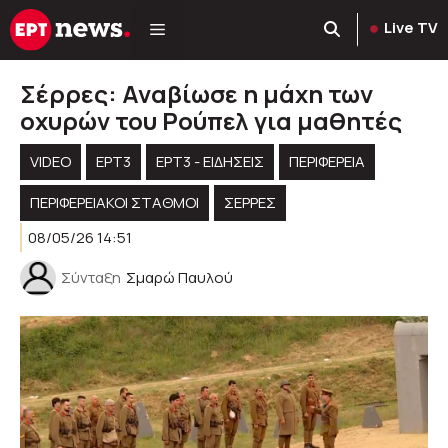
Μετάβαση
Live TV
σε
περιεχόμενο
Σέρρες: Αναβίωσε η μάχη των
οχυρών του Ρούπελ για μαθητές
VIDEO
ΕΡΤ3
ΕΡΤ3 - ΕΙΔΉΣΕΙΣ
ΠΕΡΙΦΈΡΕΙΑ
ΠΕΡΙΦΕΡΕΙΑΚΟΊ ΣΤΑΘΜΟΊ
ΣΕΡΡΕΣ
08/05/26 14:51
Σύνταξη
Σμαρώ Παυλού