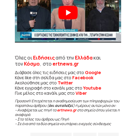
Όλες οι
Ειδήσεις
από την
Ελλάδα
και
τον
Κόσμο
, στο
ertnews.gr
Διάβασε όλες τις ειδήσεις μας στο
Google
Κάνε like στη σελίδα μας στο
Facebook
Ακολούθησε μας στο
Twitter
Κάνε εγγραφή στο κανάλι μας στο
Youtube
Γίνε μέλος στο κανάλι μας στο
Viber
Προσοχή! Επιτρέπεται η αναδημοσίευση των πληροφοριών του
παραπάνω άρθρου (
όχι αυτολεξεί
) ή μέρους αυτών μόνο αν:
– Αναφέρεται ως πηγή το
ertnews.gr
στο σημείο όπου γίνεται η
αναφορά.
– Στο τέλος του άρθρου ως Πηγή
– Σε ένα από τα δύο σημεία να υπάρχει ενεργός σύνδεσμος