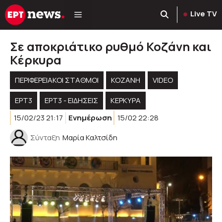
Μετάβαση
Live TV
σε
περιεχόμενο
Σε αποκριάτικο ρυθμό Κοζάνη και
Κέρκυρα
ΠΕΡΙΦΕΡΕΙΑΚΟΊ ΣΤΑΘΜΟΊ
KOZANH
VIDEO
ΕΡΤ3
ΕΡΤ3 - ΕΙΔΉΣΕΙΣ
ΚΕΡΚΥΡΑ
15/02/23 21:17
Ενημέρωση
15/02 22:28
Σύνταξη
Μαρία Καλτσίδη