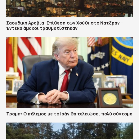
Σαουδική Αραβία: Επίθεση των Χούθι στο Νατζράν –
Έντεκα άμαχοι τραυματίστηκαν
Τραμπ: Ο πόλεμος με το Ιράν θα τελειώσει πολύ σύντομα