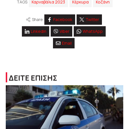
TAGS
Καρναβάλια 2023
Κέρκυρα
Κοζάνη
Share
Facebook
Twitter
Linkedin
Viber
WhatsApp
Email
ΔΕΙΤΕ ΕΠΙΣΗΣ