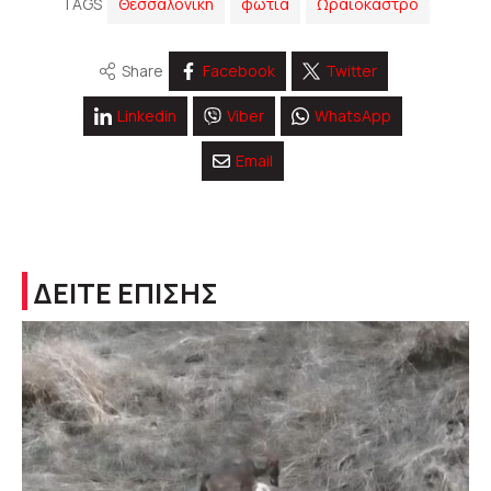
TAGS
Θεσσαλονίκη
φωτιά
Ωραιόκαστρο
Share
Facebook
Twitter
Linkedin
Viber
WhatsApp
Email
ΔΕΙΤΕ ΕΠΙΣΗΣ