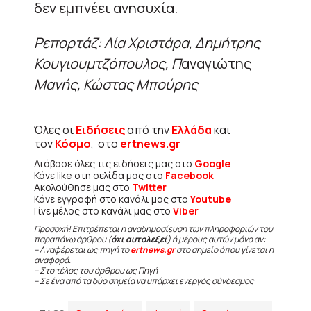
δεν εμπνέει ανησυχία.
Ρεπορτάζ: Λία Χριστάρα, Δημήτρης
Κουγιουμτζόπουλος, Π
αναγιώτης
Μανής, Κώστας Μπούρης
Όλες οι
Ειδήσεις
από την
Ελλάδα
και
τον
Κόσμο
, στο
ertnews.gr
Διάβασε όλες τις ειδήσεις μας στο
Google
Κάνε like στη σελίδα μας στο
Facebook
Ακολούθησε μας στο
Twitter
Κάνε εγγραφή στο κανάλι μας στο
Youtube
Γίνε μέλος στο κανάλι μας στο
Viber
Προσοχή! Επιτρέπεται η αναδημοσίευση των πληροφοριών του
παραπάνω άρθρου (
όχι αυτολεξεί
) ή μέρους αυτών μόνο αν:
– Αναφέρεται ως πηγή το
ertnews.gr
στο σημείο όπου γίνεται η
αναφορά.
– Στο τέλος του άρθρου ως Πηγή
– Σε ένα από τα δύο σημεία να υπάρχει ενεργός σύνδεσμος