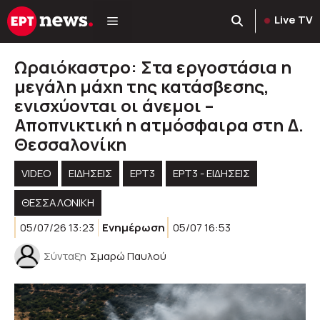
Μετάβαση
Live TV
σε
περιεχόμενο
Ωραιόκαστρο: Στα εργοστάσια η
μεγάλη μάχη της κατάσβεσης,
ενισχύονται οι άνεμοι –
Αποπνικτική η ατμόσφαιρα στη Δ.
Θεσσαλονίκη
VIDEO
ΕΙΔΗΣΕΙΣ
ΕΡΤ3
ΕΡΤ3 - ΕΙΔΉΣΕΙΣ
ΘΕΣΣΑΛΟΝΙΚΗ
05/07/26 13:23
Ενημέρωση
05/07 16:53
Σύνταξη
Σμαρώ Παυλού