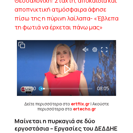
Θεσσαλονίκη: Στάχτη, αποκαΐδια και
αποπνικτική ατμόσφαιρα άφησε
πίσω της η πύρινη λαίλαπα- «Έβλεπα
τη φωτιά να έρχεται πάνω μας»
Δείτε περισσότερα στο
ertflix.gr
| Ακούστε
περισσότερα στο
ertecho.gr
Μαίνεται η πυρκαγιά σε δύο
εργοστάσια – Εργασίες του ΔΕΔΔΗΕ