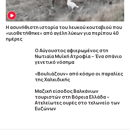
Η ασυνήθιστη ιστορία του λευκού κουταβιού που
«υιοθετήθηκε» από αγέλη λύκων για περίπου 40
ημέρες
Ο Αύγουστος αφιερωμένος στη
Νωτιαία Μυϊκή Ατροφία – Ένα σπάνιο
γενετικό νόσημα
«Βουλιάζουν» από κόσμο οι παραλίες
της Χαλκιδικής
Μαζική είσοδος Βαλκάνιων
τουριστών στη Βόρεια Ελλάδα –
Ατελείωτες ουρές στο τελωνείο των
Ευζώνων