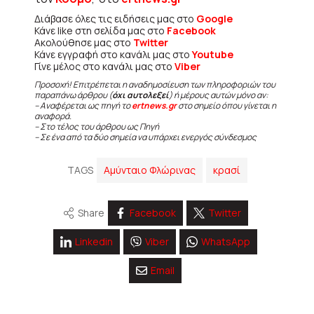
Διάβασε όλες τις ειδήσεις μας στο
Google
Κάνε like στη σελίδα μας στο
Facebook
Ακολούθησε μας στο
Twitter
Κάνε εγγραφή στο κανάλι μας στο
Youtube
Γίνε μέλος στο κανάλι μας στο
Viber
Προσοχή! Επιτρέπεται η αναδημοσίευση των πληροφοριών του
παραπάνω άρθρου (
όχι αυτολεξεί
) ή μέρους αυτών μόνο αν:
– Αναφέρεται ως πηγή το
ertnews.gr
στο σημείο όπου γίνεται η
αναφορά.
– Στο τέλος του άρθρου ως Πηγή
– Σε ένα από τα δύο σημεία να υπάρχει ενεργός σύνδεσμος
TAGS
Αμύνταιο Φλώρινας
κρασί
Share
Facebook
Twitter
Linkedin
Viber
WhatsApp
Email