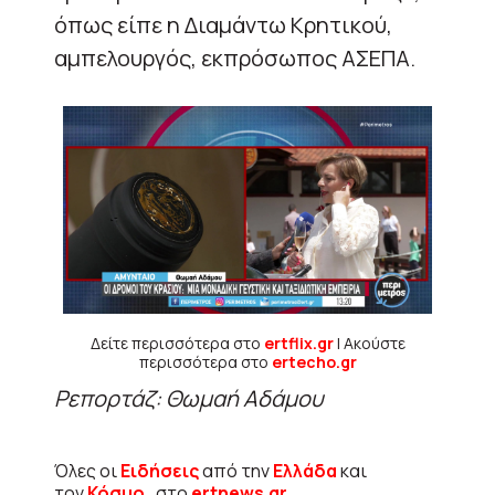
όπως είπε η Διαμάντω Κρητικού,
αμπελουργός, εκπρόσωπος ΑΣΕΠΑ.
Δείτε περισσότερα στο
ertflix.gr
| Ακούστε
περισσότερα στο
ertecho.gr
Ρεπορτάζ: Θωμαή Αδάμου
Όλες οι
Ειδήσεις
από την
Ελλάδα
και
τον
Κόσμο
, στο
ertnews.gr