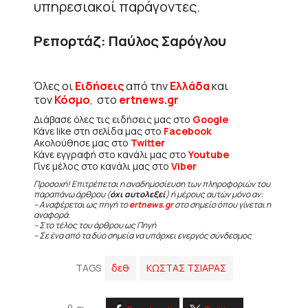
υπηρεσιακοί παράγοντες.
Ρεπορτάζ: Παύλος Σαρόγλου
Όλες οι
Ειδήσεις
από την
Ελλάδα
και
τον
Κόσμο
, στο
ertnews.gr
Διάβασε όλες τις ειδήσεις μας στο
Google
Κάνε like στη σελίδα μας στο
Facebook
Ακολούθησε μας στο
Twitter
Κάνε εγγραφή στο κανάλι μας στο
Youtube
Γίνε μέλος στο κανάλι μας στο
Viber
Προσοχή! Επιτρέπεται η αναδημοσίευση των πληροφοριών του
παραπάνω άρθρου (
όχι αυτολεξεί
) ή μέρους αυτών μόνο αν:
– Αναφέρεται ως πηγή το
ertnews.gr
στο σημείο όπου γίνεται η
αναφορά.
– Στο τέλος του άρθρου ως Πηγή
– Σε ένα από τα δύο σημεία να υπάρχει ενεργός σύνδεσμος
TAGS
δεθ
ΚΩΣΤΑΣ ΤΣΙΑΡΑΣ