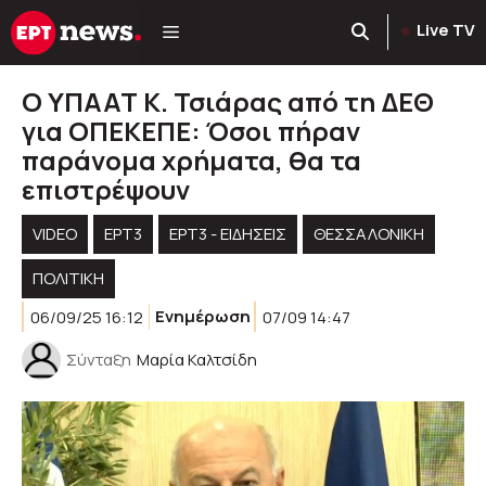
Μετάβαση
Live TV
σε
περιεχόμενο
Ο ΥΠΑΑΤ Κ. Τσιάρας από τη ΔΕΘ
για ΟΠΕΚΕΠΕ: Όσοι πήραν
παράνομα χρήματα, θα τα
επιστρέψουν
VIDEO
ΕΡΤ3
ΕΡΤ3 - ΕΙΔΉΣΕΙΣ
ΘΕΣΣΑΛΟΝΙΚΗ
ΠΟΛΙΤΙΚΉ
06/09/25 16:12
Ενημέρωση
07/09 14:47
Σύνταξη
Μαρία Καλτσίδη