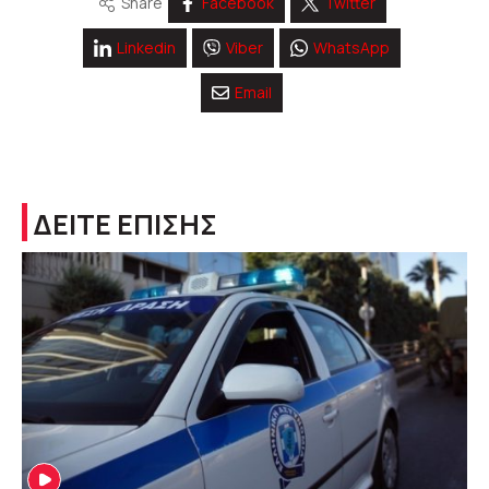
Share
Facebook
Twitter
Linkedin
Viber
WhatsApp
Email
ΔΕΙΤΕ ΕΠΙΣΗΣ