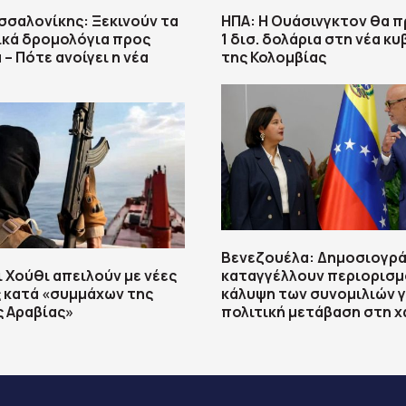
σαλονίκης: Ξεκινούν τα
ΗΠΑ: H Ουάσινγκτον θα 
ικά δρομολόγια προς
1 δισ. δολάρια στη νέα κ
– Πότε ανοίγει η νέα
της Κολομβίας
Βενεζουέλα: Δημοσιογρ
ι Χούθι απειλούν με νέες
καταγγέλλουν περιορισμ
 κατά «συμμάχων της
κάλυψη των συνομιλιών γ
 Αραβίας»
πολιτική μετάβαση στη 