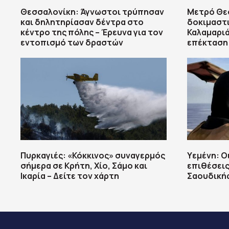
Θεσσαλονίκη: Άγνωστοι τρύπησαν
Μετρό Θεσ
και δηλητηρίασαν δέντρα στο
δοκιμαστ
κέντρο της πόλης – Έρευνα για τον
Καλαμαριά 
εντοπισμό των δραστών
επέκταση
Πυρκαγιές: «Κόκκινος» συναγερμός
Υεμένη: Ο
σήμερα σε Κρήτη, Χίο, Σάμο και
επιθέσεις
Ικαρία – Δείτε τον χάρτη
Σαουδικής