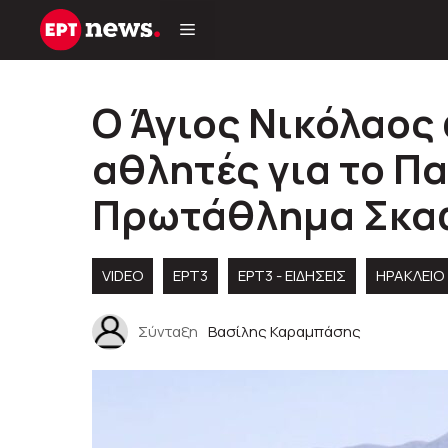
Μετάβαση
σε
περιεχόμενο
Ο Άγιος Νικόλαος 
αθλητές για το Π
Πρωτάθλημα Σκαφ
VIDEO
ΕΡΤ3
ΕΡΤ3 - ΕΙΔΉΣΕΙΣ
ΗΡΑΚΛΕΙΟ
Σύνταξη
Βασίλης Καραμπάσης