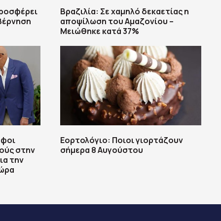
προσφέρει
Βραζιλία: Σε χαμηλό δεκαετίας η
υβέρνηση
αποψίλωση του Αμαζονίου –
Μειώθηκε κατά 37%
άφοι
Εορτολόγιο: Ποιοι γιορτάζουν
ούς στην
σήμερα 8 Αυγούστου
ια την
χώρα