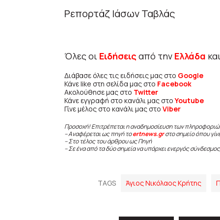
Ρεπορτάζ Ιάσων Ταβλάς
Όλες οι
Ειδήσεις
από την
Ελλάδα
κα
Διάβασε όλες τις ειδήσεις μας στο
Google
Κάνε like στη σελίδα μας στο
Facebook
Ακολούθησε μας στο
Twitter
Κάνε εγγραφή στο κανάλι μας στο
Youtube
Γίνε μέλος στο κανάλι μας στο
Viber
Προσοχή! Επιτρέπεται η αναδημοσίευση των πληροφοριώ
– Αναφέρεται ως πηγή το
ertnews.gr
στο σημείο όπου γίν
– Στο τέλος του άρθρου ως Πηγή
– Σε ένα από τα δύο σημεία να υπάρχει ενεργός σύνδεσμος
TAGS
Άγιος Νικόλαος Κρήτης
Π