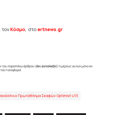
ι τον
Κόσμο
, στο
ertnews.gr
ν του παραπάνω άρθρου (
όχι αυτολεξεί
) ή μέρους αυτών μόνο αν:
εται η αναφορά.
ανελλήνιο Πρωτάθλημα Σκαφών Optimist U13