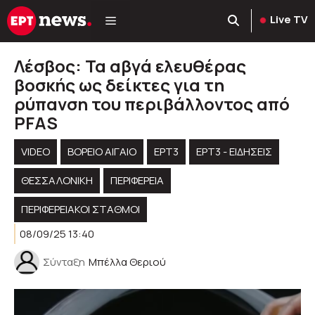
Μετάβαση
Live TV
σε
περιεχόμενο
Λέσβος: Τα αβγά ελευθέρας
βοσκής ως δείκτες για τη
ρύπανση του περιβάλλοντος από
PFAS
VIDEO
ΒΟΡΕΙΟ ΑΙΓΑΙΟ
ΕΡΤ3
ΕΡΤ3 - ΕΙΔΉΣΕΙΣ
ΘΕΣΣΑΛΟΝΙΚΗ
ΠΕΡΙΦΈΡΕΙΑ
ΠΕΡΙΦΕΡΕΙΑΚΟΊ ΣΤΑΘΜΟΊ
08/09/25 13:40
Σύνταξη
Μπέλλα Θεριού