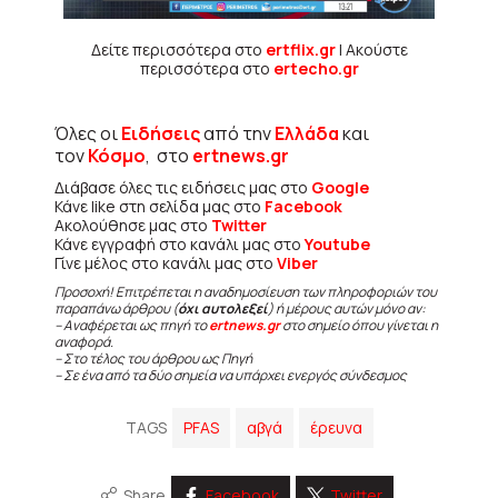
Δείτε περισσότερα στο
ertflix.gr
| Ακούστε
περισσότερα στο
ertecho.gr
Όλες οι
Ειδήσεις
από την
Ελλάδα
και
τον
Κόσμο
, στο
ertnews.gr
Διάβασε όλες τις ειδήσεις μας στο
Google
Κάνε like στη σελίδα μας στο
Facebook
Ακολούθησε μας στο
Twitter
Κάνε εγγραφή στο κανάλι μας στο
Youtube
Γίνε μέλος στο κανάλι μας στο
Viber
Προσοχή! Επιτρέπεται η αναδημοσίευση των πληροφοριών του
παραπάνω άρθρου (
όχι αυτολεξεί
) ή μέρους αυτών μόνο αν:
– Αναφέρεται ως πηγή το
ertnews.gr
στο σημείο όπου γίνεται η
αναφορά.
– Στο τέλος του άρθρου ως Πηγή
– Σε ένα από τα δύο σημεία να υπάρχει ενεργός σύνδεσμος
TAGS
PFAS
αβγά
έρευνα
Share
Facebook
Twitter