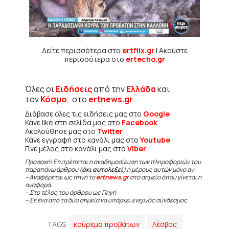
Δείτε περισσότερα στο
ertflix.gr
| Ακούστε
περισσότερα στο
ertecho.gr
Όλες οι
Ειδήσεις
από την
Ελλάδα
και
τον
Κόσμο
, στο
ertnews.gr
Διάβασε όλες τις ειδήσεις μας στο
Google
Κάνε like στη σελίδα μας στο
Facebook
Ακολούθησε μας στο
Twitter
Κάνε εγγραφή στο κανάλι μας στο
Youtube
Γίνε μέλος στο κανάλι μας στο
Viber
Προσοχή! Επιτρέπεται η αναδημοσίευση των πληροφοριών του
παραπάνω άρθρου (
όχι αυτολεξεί
) ή μέρους αυτών μόνο αν:
– Αναφέρεται ως πηγή το
ertnews.gr
στο σημείο όπου γίνεται η
αναφορά.
– Στο τέλος του άρθρου ως Πηγή
– Σε ένα από τα δύο σημεία να υπάρχει ενεργός σύνδεσμος
TAGS
κούρεμα προβάτων
Λέσβος