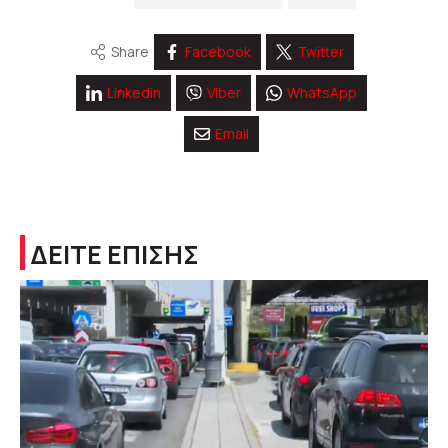
Share
Facebook
Twitter
Linkedin
Viber
WhatsApp
Email
ΔΕΙΤΕ ΕΠΙΣΗΣ