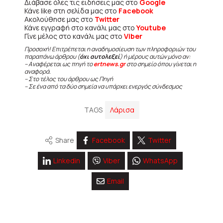
Διάβασε όλες τις ειδήσεις μας στο
Google
Κάνε like στη σελίδα μας στο
Facebook
Ακολούθησε μας στο
Twitter
Κάνε εγγραφή στο κανάλι μας στο
Youtube
Γίνε μέλος στο κανάλι μας στο
Viber
Προσοχή! Επιτρέπεται η αναδημοσίευση των πληροφοριών του
παραπάνω άρθρου (
όχι αυτολεξεί
) ή μέρους αυτών μόνο αν:
– Αναφέρεται ως πηγή το
ertnews.gr
στο σημείο όπου γίνεται η
αναφορά.
– Στο τέλος του άρθρου ως Πηγή
– Σε ένα από τα δύο σημεία να υπάρχει ενεργός σύνδεσμος
TAGS
Λάρισα
Share
Facebook
Twitter
Linkedin
Viber
WhatsApp
Email