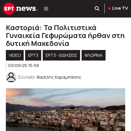
Μετάβαση
Live TV
σε
περιεχόμενο
Καστοριά: Τα Πολιτιστικά
Γυναικεία Γεφυρώματα ήρθαν στη
δυτική Μακεδονία
VIDEO
ΕΡΤ3
ΕΡΤ3 - ΕΙΔΉΣΕΙΣ
ΦΛΩΡΙΝΑ
03/09/25 15:56
Σύνταξη
Βασίλης Καραμπάσης