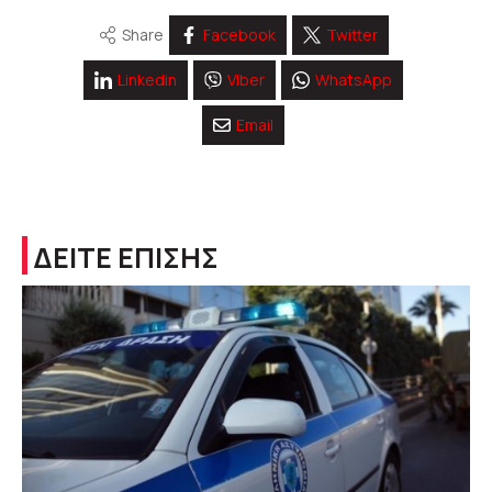
Share
Facebook
Twitter
Linkedin
Viber
WhatsApp
Email
ΔΕΙΤΕ ΕΠΙΣΗΣ