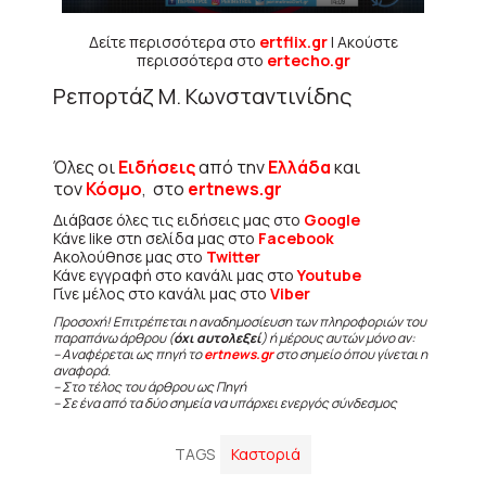
Δείτε περισσότερα στο
ertflix.gr
| Ακούστε
περισσότερα στο
ertecho.gr
Ρεπορτάζ Μ. Κωνσταντινίδης
Όλες οι
Ειδήσεις
από την
Ελλάδα
και
τον
Κόσμο
, στο
ertnews.gr
Διάβασε όλες τις ειδήσεις μας στο
Google
Κάνε like στη σελίδα μας στο
Facebook
Ακολούθησε μας στο
Twitter
Κάνε εγγραφή στο κανάλι μας στο
Youtube
Γίνε μέλος στο κανάλι μας στο
Viber
Προσοχή! Επιτρέπεται η αναδημοσίευση των πληροφοριών του
παραπάνω άρθρου (
όχι αυτολεξεί
) ή μέρους αυτών μόνο αν:
– Αναφέρεται ως πηγή το
ertnews.gr
στο σημείο όπου γίνεται η
αναφορά.
– Στο τέλος του άρθρου ως Πηγή
– Σε ένα από τα δύο σημεία να υπάρχει ενεργός σύνδεσμος
TAGS
Καστοριά