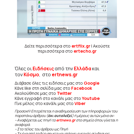
Δείτε περισσότερα στο
ertflix.gr
| Ακούστε
περισσότερα στο
ertecho.gr
Όλες οι
Ειδήσεις
από την
Ελλάδα
και
τον
Κόσμο
, στο
ertnews.gr
Διάβασε όλες τις ειδήσεις μας στο
Google
Κάνε like στη σελίδα μας στο
Facebook
Ακολούθησε μας στο
Twitter
Κάνε εγγραφή στο κανάλι μας στο
Youtube
Γίνε μέλος στο κανάλι μας στο
Viber
Προσοχή! Επιτρέπεται η αναδημοσίευση των πληροφοριών του
παραπάνω άρθρου (
όχι αυτολεξεί
) ή μέρους αυτών μόνο αν:
– Αναφέρεται ως πηγή το
ertnews.gr
στο σημείο όπου γίνεται η
αναφορά.
– Στο τέλος του άρθρου ως Πηγή
– Σε ένα από τα δύο σημεία να υπάρχει ενεργός σύνδεσμος