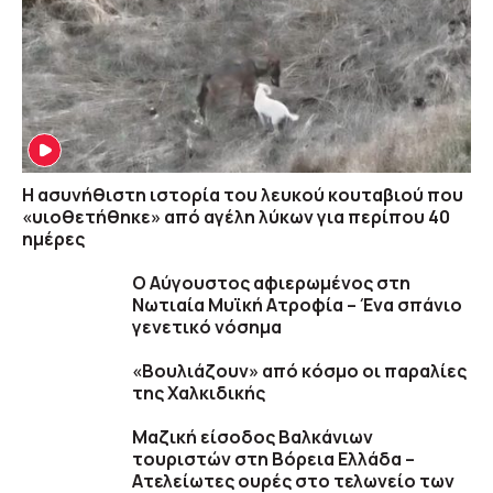
Η ασυνήθιστη ιστορία του λευκού κουταβιού που
«υιοθετήθηκε» από αγέλη λύκων για περίπου 40
ημέρες
Ο Αύγουστος αφιερωμένος στη
Νωτιαία Μυϊκή Ατροφία – Ένα σπάνιο
γενετικό νόσημα
«Βουλιάζουν» από κόσμο οι παραλίες
της Χαλκιδικής
Μαζική είσοδος Βαλκάνιων
τουριστών στη Βόρεια Ελλάδα –
Ατελείωτες ουρές στο τελωνείο των