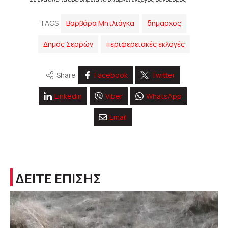
TAGS
Βαρβάρα Μητλιάγκα
δήμαρχος
Δήμος Σερρών
περιφερειακές εκλογές
Share
Facebook
Twitter
Linkedin
Viber
WhatsApp
Email
ΔΕΙΤΕ ΕΠΙΣΗΣ