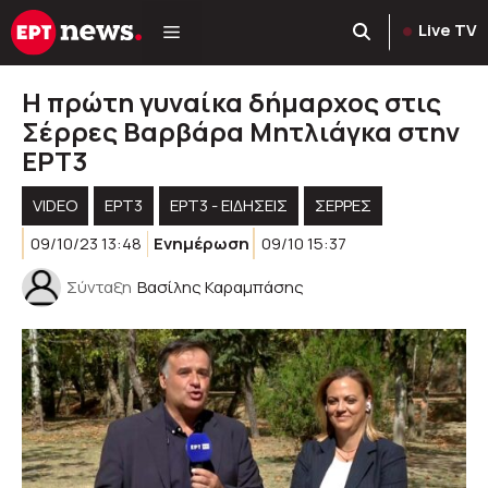
Μετάβαση
Live TV
σε
περιεχόμενο
Η πρώτη γυναίκα δήμαρχος στις
Σέρρες Βαρβάρα Μητλιάγκα στην
ΕΡΤ3
VIDEO
ΕΡΤ3
ΕΡΤ3 - ΕΙΔΉΣΕΙΣ
ΣΕΡΡΕΣ
09/10/23 13:48
Ενημέρωση
09/10 15:37
Σύνταξη
Βασίλης Καραμπάσης