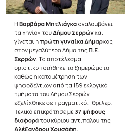
Η
Βαρβάρα Μητλιάγκα
αναλαμβάνει
τα «ηνία» του
Δήμου Σερρών
και
γίνεται η
πρώτη γυναίκα Δήμαρ
χος
στον μεγαλύτερο Δήμο της
Π.Ε.
Σερρών
. Το αποτέλεσμα
οριστικοποιήθηκε τα ξημερώματα,
καθώς η καταμέτρηση των
ψηφοδελτίων από τα 159 εκλογικά
τμήματα του Δήμου Σερρών
εξελίχθηκε σε πραγματικό… θρίλερ.
Τελικά επικράτησε με
37 ψήφους
διαφορά
του κύριου αντιπάλου της
Αλέξανδρου Χρυσάφη.