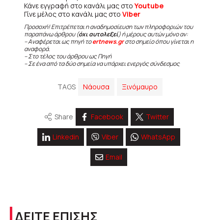
Κάνε εγγραφή στο κανάλι μας στο
Youtube
Γίνε μέλος στο κανάλι μας στο
Viber
Προσοχή! Επιτρέπεται η αναδημοσίευση των πληροφοριών του
παραπάνω άρθρου (
όχι αυτολεξεί
) ή μέρους αυτών μόνο αν:
– Αναφέρεται ως πηγή το
ertnews.gr
στο σημείο όπου γίνεται η
αναφορά.
– Στο τέλος του άρθρου ως Πηγή
– Σε ένα από τα δύο σημεία να υπάρχει ενεργός σύνδεσμος
TAGS
Νάουσα
Ξινόμαυρο
Share
Facebook
Twitter
Linkedin
Viber
WhatsApp
Email
ΔΕΙΤΕ ΕΠΙΣΗΣ