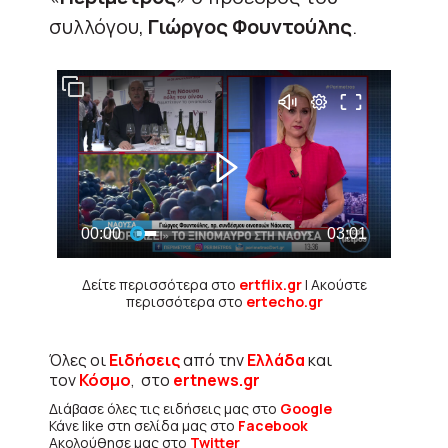
συλλόγου,
Γιώργος Φουντούλης
.
Δείτε περισσότερα στο
ertflix.gr
| Ακούστε
περισσότερα στο
ertecho.gr
Όλες οι
Ειδήσεις
από την
Ελλάδα
και
τον
Κόσμο
, στο
ertnews.gr
Διάβασε όλες τις ειδήσεις μας στο
Google
Κάνε like στη σελίδα μας στο
Facebook
Ακολούθησε μας στο
Twitter