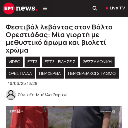
Μετάβαση
Live TV
σε
περιεχόμενο
Φεστιβάλ λεβάντας στον Βάλτο
Ορεστιάδας: Μία γιορτή με
μεθυστικό άρωμα και βιολετί
χρώμα
VIDEO
ΕΡΤ3
ΕΡΤ3 - ΕΙΔΉΣΕΙΣ
ΘΕΣΣΑΛΟΝΙΚΗ
ΟΡΕΣΤΙΑΔΑ
ΠΕΡΙΦΈΡΕΙΑ
ΠΕΡΙΦΕΡΕΙΑΚΟΊ ΣΤΑΘΜΟΊ
16/06/25 13:29
Σύνταξη
Μπέλλα Θεριού