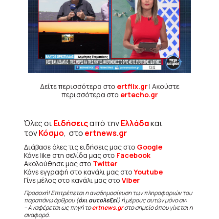
Δείτε περισσότερα στο
ertflix.gr
| Ακούστε
περισσότερα στο
ertecho.gr
Όλες οι
Ειδήσεις
από την
Ελλάδα
και
τον
Κόσμο
, στο
ertnews.gr
Διάβασε όλες τις ειδήσεις μας στο
Google
Κάνε like στη σελίδα μας στο
Facebook
Ακολούθησε μας στο
Twitter
Κάνε εγγραφή στο κανάλι μας στο
Youtube
Γίνε μέλος στο κανάλι μας στο
Viber
Προσοχή! Επιτρέπεται η αναδημοσίευση των πληροφοριών του
παραπάνω άρθρου (
όχι αυτολεξεί
) ή μέρους αυτών μόνο αν:
– Αναφέρεται ως πηγή το
ertnews.gr
στο σημείο όπου γίνεται η
αναφορά.