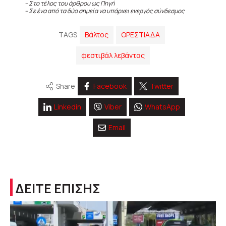
– Στο τέλος του άρθρου ως Πηγή
– Σε ένα από τα δύο σημεία να υπάρχει ενεργός σύνδεσμος
TAGS
Βάλτος
ΟΡΕΣΤΙΑΔΑ
φεστιβάλ λεβάντας
Share
Facebook
Twitter
Linkedin
Viber
WhatsApp
Email
ΔΕΙΤΕ ΕΠΙΣΗΣ