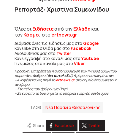
Ρεπορτάζ: Χριστίνα Συμεωνίδου
Όλες οι
Ειδήσεις
από την
Ελλάδα
και
τον
Κόσμο
, στο
ertnews.gr
Διάβασε όλες τις ειδήσεις μας στο
Google
Κάνε like στη σελίδα μας στο
Facebook
Ακολούθησε μας στο
Twitter
Κάνε εγγραφή στο κανάλι μας στο
Youtube
Γίνε μέλος στο κανάλι μας στο
Viber
Προσοχή! Επιτρέπεται η αναδημοσίευση των πληροφοριών του
παραπάνω άρθρου (
όχι αυτολεξεί
) ή μέρους αυτών μόνο αν:
– Αναφέρεται ως πηγή το
ertnews.gr
στο σημείο όπου γίνεται η
αναφορά.
– Στο τέλος του άρθρου ως Πηγή
– Σε ένα από τα δύο σημεία να υπάρχει ενεργός σύνδεσμος
TAGS
Νέα Παραλία Θεσσαλονίκης
Share
Facebook
Twitter