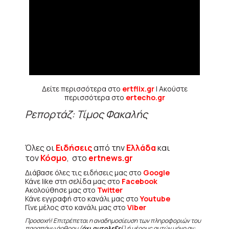
Δείτε περισσότερα στο
ertflix.gr
| Ακούστε
περισσότερα στο
ertecho.gr
Ρεπορτάζ: Τίμος Φακαλής
Όλες οι
Ειδήσεις
από την
Ελλάδα
και
τον
Κόσμο
, στο
ertnews.gr
Διάβασε όλες τις ειδήσεις μας στο
Google
Κάνε like στη σελίδα μας στο
Facebook
Ακολούθησε μας στο
Twitter
Κάνε εγγραφή στο κανάλι μας στο
Youtube
Γίνε μέλος στο κανάλι μας στο
Viber
Προσοχή! Επιτρέπεται η αναδημοσίευση των πληροφοριών του
παραπάνω άρθρου (
όχι αυτολεξεί
) ή μέρους αυτών μόνο αν: