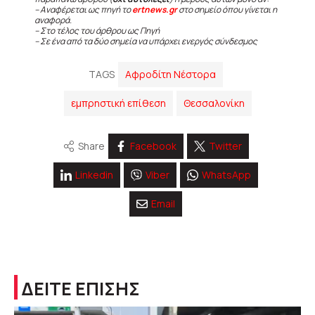
– Αναφέρεται ως πηγή το
ertnews.gr
στο σημείο όπου γίνεται η
αναφορά.
– Στο τέλος του άρθρου ως Πηγή
– Σε ένα από τα δύο σημεία να υπάρχει ενεργός σύνδεσμος
TAGS
Αφροδίτη Νέστορα
εμπρηστική επίθεση
Θεσσαλονίκη
Share
Facebook
Twitter
Linkedin
Viber
WhatsApp
Email
ΔΕΙΤΕ ΕΠΙΣΗΣ