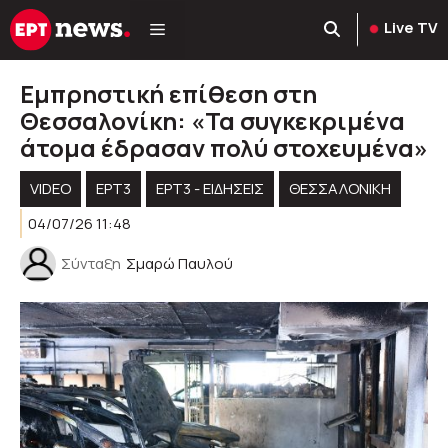
Μετάβαση
Live TV
σε
περιεχόμενο
Εμπρηστική επίθεση στη
Θεσσαλονίκη: «Τα συγκεκριμένα
άτομα έδρασαν πολύ στοχευμένα»
VIDEO
ΕΡΤ3
ΕΡΤ3 - ΕΙΔΉΣΕΙΣ
ΘΕΣΣΑΛΟΝΙΚΗ
04/07/26 11:48
Σύνταξη
Σμαρώ Παυλού