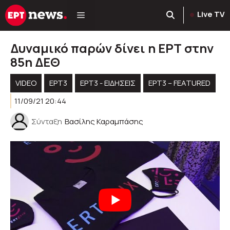
Μετάβαση
Live TV
σε
περιεχόμενο
Δυναμικό παρών δίνει η ΕΡΤ στην
85η ΔΕΘ
VIDEO
ΕΡΤ3
ΕΡΤ3 - ΕΙΔΉΣΕΙΣ
ΕΡΤ3 – FEATURED
11/09/21 20:44
Σύνταξη
Βασίλης Καραμπάσης