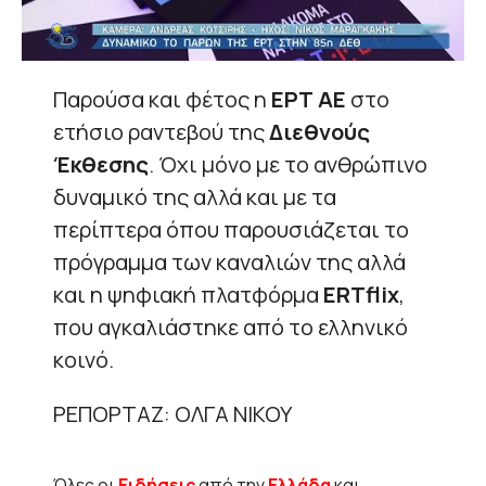
Παρούσα και φέτος η
ΕΡΤ ΑΕ
στο
ετήσιο ραντεβού της
Διεθνούς
Έκθεσης
. Όχι μόνο με το ανθρώπινο
δυναμικό της αλλά και με τα
περίπτερα όπου παρουσιάζεται το
πρόγραμμα των καναλιών της αλλά
και η ψηφιακή πλατφόρμα
ERTflix
,
που αγκαλιάστηκε από το ελληνικό
κοινό.
ΡΕΠΟΡΤΑΖ: ΟΛΓΑ ΝΙΚΟΥ
Όλες οι
Ειδήσεις
από την
Ελλάδα
και