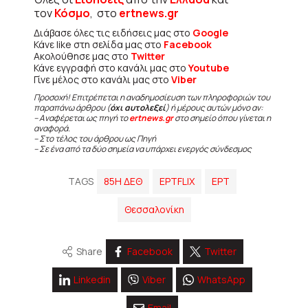
τον
Κόσμο
, στο
ertnews.gr
Διάβασε όλες τις ειδήσεις μας στο
Google
Κάνε like στη σελίδα μας στο
Facebook
Ακολούθησε μας στο
Twitter
Κάνε εγγραφή στο κανάλι μας στο
Youtube
Γίνε μέλος στο κανάλι μας στο
Viber
Προσοχή! Επιτρέπεται η αναδημοσίευση των πληροφοριών του
παραπάνω άρθρου (
όχι αυτολεξεί
) ή μέρους αυτών μόνο αν:
– Αναφέρεται ως πηγή το
ertnews.gr
στο σημείο όπου γίνεται η
αναφορά.
– Στο τέλος του άρθρου ως Πηγή
– Σε ένα από τα δύο σημεία να υπάρχει ενεργός σύνδεσμος
TAGS
85Η ΔΕΘ
EΡΤFLIX
ΕΡΤ
Θεσσαλονίκη
Share
Facebook
Twitter
Linkedin
Viber
WhatsApp
Email