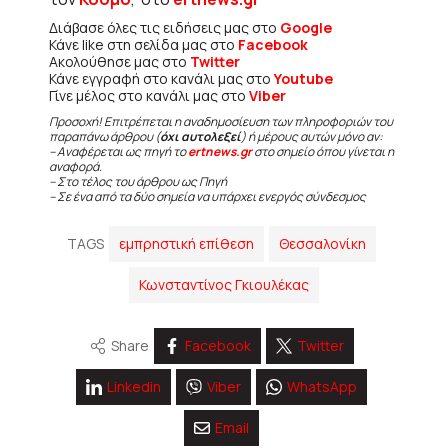
Διάβασε όλες τις ειδήσεις μας στο
Google
Κάνε like στη σελίδα μας στο
Facebook
Ακολούθησε μας στο
Twitter
Κάνε εγγραφή στο κανάλι μας στο
Youtube
Γίνε μέλος στο κανάλι μας στο
Viber
Προσοχή! Επιτρέπεται η αναδημοσίευση των πληροφοριών του
παραπάνω άρθρου (
όχι αυτολεξεί
) ή μέρους αυτών μόνο αν:
– Αναφέρεται ως πηγή το
ertnews.gr
στο σημείο όπου γίνεται η
αναφορά.
– Στο τέλος του άρθρου ως Πηγή
– Σε ένα από τα δύο σημεία να υπάρχει ενεργός σύνδεσμος
TAGS
εμπρηστική επίθεση
Θεσσαλονίκη
Κωνσταντίνος Γκιουλέκας
Share
Facebook
Twitter
Linkedin
Viber
WhatsApp
Email