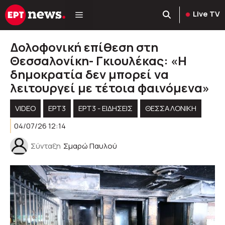
Μετάβαση
Live TV
σε
περιεχόμενο
Δολοφονική επίθεση στη
Θεσσαλονίκη- Γκιουλέκας: «Η
δημοκρατία δεν μπορεί να
λειτουργεί με τέτοια φαινόμενα»
VIDEO
ΕΡΤ3
ΕΡΤ3 - ΕΙΔΉΣΕΙΣ
ΘΕΣΣΑΛΟΝΙΚΗ
04/07/26 12:14
Σύνταξη
Σμαρώ Παυλού