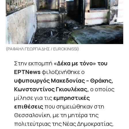
(ΡΑΦΑΗΛ ΓΕΩΡΓΙΑΔΗΣ / EUROKINISSI)
Στην εκπομπή
«Δέκα με τόνο» του
ΕΡΤNews
φιλοξενήθηκε ο
υφυπουργός Μακεδονίας – Θράκης,
Κωνσταντίνος Γκιουλέκας,
ο οποίος
μίλησε για τις
εμπρηστικές
επιθέσεις
που σημειώθηκαν στη
Θεσσαλονίκη, με τη μητέρα της
πολιτεύτριας της Νέας Δημοκρατίας,