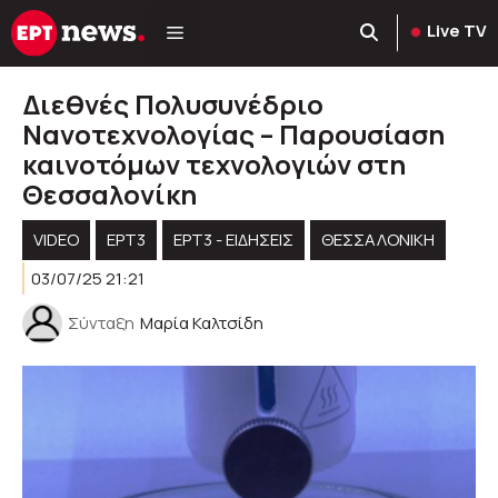
Μετάβαση
Live TV
σε
περιεχόμενο
Διεθνές Πολυσυνέδριο
Νανοτεχνολογίας – Παρουσίαση
καινοτόμων τεχνολογιών στη
Θεσσαλονίκη
VIDEO
ΕΡΤ3
ΕΡΤ3 - ΕΙΔΉΣΕΙΣ
ΘΕΣΣΑΛΟΝΙΚΗ
03/07/25 21:21
Σύνταξη
Μαρία Καλτσίδη