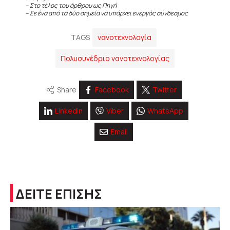
– Στο τέλος του άρθρου ως Πηγή
– Σε ένα από τα δύο σημεία να υπάρχει ενεργός σύνδεσμος
TAGS
νανοτεχνολογία
Πολυσυνέδριο νανοτεχνολογίας
Share
Facebook
Twitter
Linkedin
Viber
WhatsApp
Email
ΔΕΙΤΕ ΕΠΙΣΗΣ