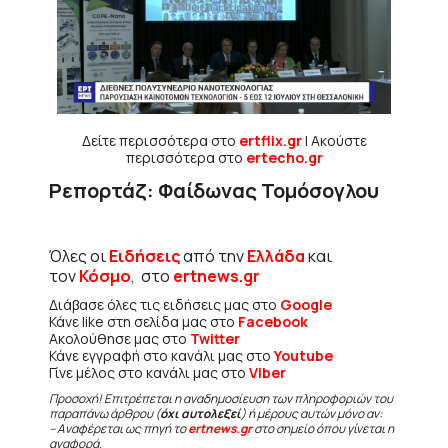
Δείτε περισσότερα στο
ertflix.gr
| Ακούστε
περισσότερα στο
ertecho.gr
Ρεπορτάζ: Φαίδωνας Τομόσογλου
Όλες οι
Ειδήσεις
από την
Ελλάδα
και
τον
Κόσμο
, στο
ertnews.gr
Διάβασε όλες τις ειδήσεις μας στο
Google
Κάνε like στη σελίδα μας στο
Facebook
Ακολούθησε μας στο
Twitter
Κάνε εγγραφή στο κανάλι μας στο
Youtube
Γίνε μέλος στο κανάλι μας στο
Viber
Προσοχή! Επιτρέπεται η αναδημοσίευση των πληροφοριών του
παραπάνω άρθρου (
όχι αυτολεξεί
) ή μέρους αυτών μόνο αν:
– Αναφέρεται ως πηγή το
ertnews.gr
στο σημείο όπου γίνεται η
αναφορά.