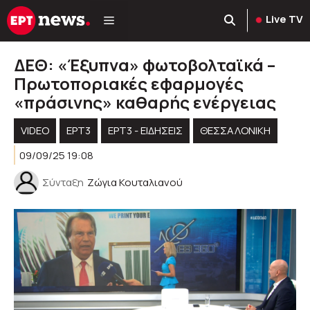
Μετάβαση
Live TV
σε
περιεχόμενο
ΔΕΘ: «Έξυπνα» φωτοβολταϊκά –
Πρωτοποριακές εφαρμογές
«πράσινης» καθαρής ενέργειας
VIDEO
ΕΡΤ3
ΕΡΤ3 - ΕΙΔΉΣΕΙΣ
ΘΕΣΣΑΛΟΝΙΚΗ
09/09/25 19:08
Σύνταξη
Ζώγια Κουταλιανού