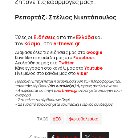
ζητάνε τις εφαρμογές μας».
Ρεπορτάζ: Στέλιος Νικητόπουλος
Όλες οι
Ειδήσεις
από την
Ελλάδα
και
τον
Κόσμο
, στο
ertnews.gr
Διάβασε όλες τις ειδήσεις μας στο
Google
Κάνε like στη σελίδα μας στο
Facebook
Ακολούθησε μας στο
Twitter
Κάνε εγγραφή στο κανάλι μας στο
Youtube
Γίνε μέλος στο κανάλι μας στο
Viber
Προσοχή! Επιτρέπεται η αναδημοσίευση των πληροφοριών του
παραπάνω άρθρου (
όχι αυτολεξεί
) ή μέρους αυτών μόνο αν:
– Αναφέρεται ως πηγή το
ertnews.gr
στο σημείο όπου γίνεται η
αναφορά.
– Στο τέλος του άρθρου ως Πηγή
– Σε ένα από τα δύο σημεία να υπάρχει ενεργός σύνδεσμος
TAGS
ΔΕΘ
φωτοβολταϊκά
Share
Facebook
Twitter