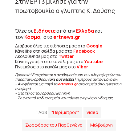
Στην ΕΡΤ3 μίλησε για την
πρωτοβουλία ο γλύπτης Κ. Δούσης
Όλες οι
Ειδήσεις
από την
Ελλάδα
και
τον
Κόσμο
, στο
ertnews.gr
Διάβασε όλες τις ειδήσεις μας στο
Google
Κάνε like στη σελίδα μας στο
Facebook
Ακολούθησε μας στο
Twitter
Κάνε εγγραφή στο κανάλι μας στο
Youtube
Γίνε μέλος στο κανάλι μας στο
Viber
Προσοχή! Επιτρέπεται η αναδημοσίευση των πληροφοριών του
παραπάνω άρθρου (
όχι αυτολεξεί
) ή μέρους αυτών μόνο αν:
– Αναφέρεται ως πηγή το
ertnews.gr
στο σημείο όπου γίνεται η
αναφορά.
– Στο τέλος του άρθρου ως Πηγή
– Σε ένα από τα δύο σημεία να υπάρχει ενεργός σύνδεσμος
TAGS
"Περίμετρος"
Video
Ζωοφόρος του Παρθενώνα
Μελβούρνη