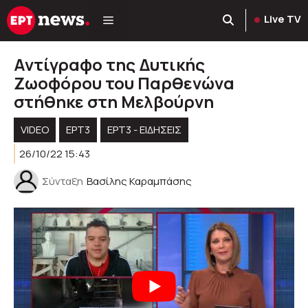
Μετάβαση
Live TV
σε
περιεχόμενο
Αντίγραφο της Δυτικής
Ζωοφόρου του Παρθενώνα
στήθηκε στη Μελβούρνη
VIDEO
ΕΡΤ3
ΕΡΤ3 - ΕΙΔΉΣΕΙΣ
26/10/22 15:43
Σύνταξη
Βασίλης Καραμπάσης