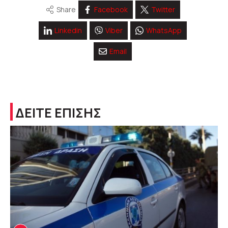
Share
Facebook
Twitter
Linkedin
Viber
WhatsApp
Email
ΔΕΙΤΕ ΕΠΙΣΗΣ