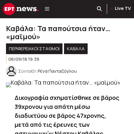
Μετάβαση
Live TV
σε
περιεχόμενο
Καβάλα: Τα παπούτσια ήταν…
«μαϊμού»
ΠΕΡΙΦΕΡΕΙΑΚΟΊ ΣΤΑΘΜΟΊ
ΚΑΒΑΛΑ
08/09/18 19:39
Σύνταξη
Ρένα Πανταζόγλου
Δικογραφία σχηματίσθηκε σε βάρος
39χρονου για απάτη μέσω
διαδικτύου σε βάρος 47χρονης,
μετά από τις έρευνες των
αστυνομικών Νέστου Καβάλας.