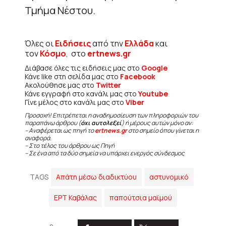
Τμήμα Νέστου.
Όλες οι
Ειδήσεις
από την
Ελλάδα
και
τον
Κόσμο
, στο
ertnews.gr
Διάβασε όλες τις ειδήσεις μας στο
Google
Κάνε like στη σελίδα μας στο
Facebook
Ακολούθησε μας στο
Twitter
Κάνε εγγραφή στο κανάλι μας στο
Youtube
Γίνε μέλος στο κανάλι μας στο
Viber
Προσοχή! Επιτρέπεται η αναδημοσίευση των πληροφοριών του
παραπάνω άρθρου (
όχι αυτολεξεί
) ή μέρους αυτών μόνο αν:
– Αναφέρεται ως πηγή το
ertnews.gr
στο σημείο όπου γίνεται η
αναφορά.
– Στο τέλος του άρθρου ως Πηγή
– Σε ένα από τα δύο σημεία να υπάρχει ενεργός σύνδεσμος
TAGS
Απάτη μέσω διαδικτύου
αστυνομικό
ΕΡΤ Καβάλας
παπούτσια μαϊμού