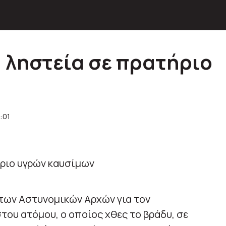
 ληστεία σε πρατήριο
:01
ς των Αστυνομικών Αρχών για τον
του ατόμου, ο οποίος χθες το βράδυ, σε