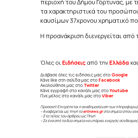
περιοχή του Δήμου Γόρτυνας, με 
τα χαρακτηριστικά του προσώπου
καυσίμων 37χρονου χρηματικό πο
Η προανάκριση διενεργείται από
Όλες οι
Ειδήσεις
από την
Ελλάδα
κα
Διάβασε όλες τις ειδήσεις μας στο
Google
Κάνε like στη σελίδα μας στο
Facebook
Ακολούθησε μας στο
Twitter
Κάνε εγγραφή στο κανάλι μας στο
Youtube
Γίνε μέλος στο κανάλι μας στο
Viber
Προσοχή! Επιτρέπεται η αναδημοσίευση των πληροφοριώ
– Αναφέρεται ως πηγή το
ertnews.gr
στο σημείο όπου γίν
– Στο τέλος του άρθρου ως Πηγή
– Σε ένα από τα δύο σημεία να υπάρχει ενεργός σύνδεσμος