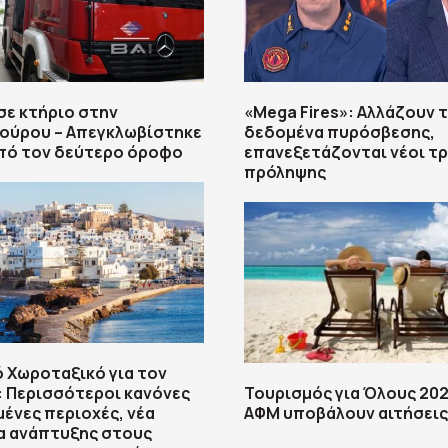
σε κτήριο στην
«Mega Fires»: Αλλάζουν 
ούρου – Απεγκλωβίστηκε
δεδομένα πυρόσβεσης,
από τον δεύτερο όροφο
επανεξετάζονται νέοι τ
πρόληψης
ό Χωροταξικό για τον
 Περισσότεροι κανόνες
Τουρισμός για Όλους 202
μένες περιοχές, νέα
ΑΦΜ υποβάλουν αιτήσεις
α ανάπτυξης στους