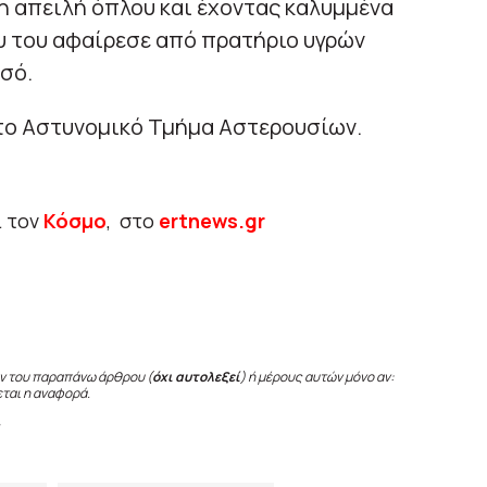
τη απειλή όπλου και έχοντας καλυμμένα
 του αφαίρεσε από πρατήριο υγρών
σό.
 το Αστυνομικό Τμήμα Αστερουσίων.
ι τον
Κόσμο
, στο
ertnews.gr
ν του παραπάνω άρθρου (
όχι αυτολεξεί
) ή μέρους αυτών μόνο αν:
εται η αναφορά.