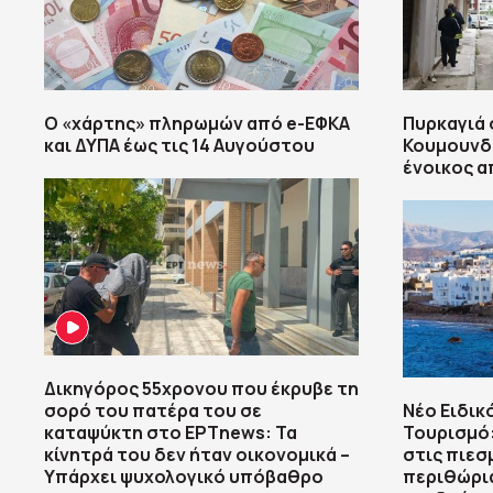
Ο «χάρτης» πληρωμών από e-ΕΦΚΑ
Πυρκαγιά 
και ΔΥΠΑ έως τις 14 Αυγούστου
Κουμουνδ
ένοικος 
Δικηγόρος 55χρονου που έκρυβε τη
σορό του πατέρα του σε
Νέο Ειδικ
καταψύκτη στο ΕΡΤnews: Τα
Τουρισμό:
κίνητρά του δεν ήταν οικονομικά –
στις πιεσ
Υπάρχει ψυχολογικό υπόβαθρο
περιθώρι