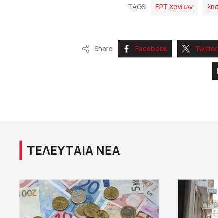
TAGS
ΕΡΤ Χανίων
λησ
Share
Facebook
Twitter
ΤΕΛΕΥΤΑΙΑ ΝΕΑ