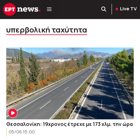
Μετάβαση
Live TV
σε
περιεχόμενο
υπερβολική ταχύτητα
Θεσσαλονίκη: 19χρονος έτρεχε με 173 χλμ. την ώρα
05/06 15:00