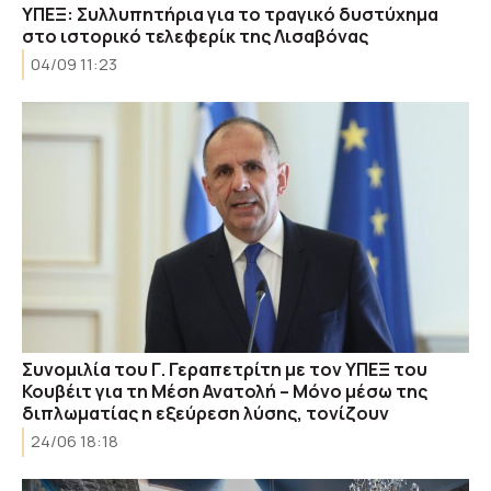
ΥΠΕΞ: Συλλυπητήρια για το τραγικό δυστύχημα
στο ιστορικό τελεφερίκ της Λισαβόνας
04/09 11:23
Συνομιλία του Γ. Γεραπετρίτη με τον ΥΠΕΞ του
Κουβέιτ για τη Μέση Ανατολή – Μόνο μέσω της
διπλωματίας η εξεύρεση λύσης, τονίζουν
24/06 18:18