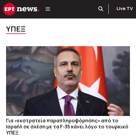
Μετάβαση
Live TV
σε
περιεχόμενο
ΥΠΕΞ
Για «εκστρατεία παραπληροφόρησης» από το
Ισραήλ σε σχέση με τα F-35 κάνει λόγο το τουρκικό
ΥΠΕΞ