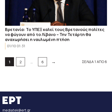
Βρετανία: Το ΥΠΕΞ καλεί τους Βρετανούς πολίτες
να φύγουν από το Λίβανο – Την Τετάρτη θα
αναχωρήσει η ναυλωμένη πτήση
01/10 01:31
→
Σελίδα
Σελίδα
Σελίδα
ΣΕΛΙΔΑ 1 ΑΠΟ 6
1
2
…
6
mediatek@ert.gr