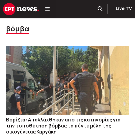
Μετάβαση
Live TV
σε
περιεχόμενο
βόμβα
Βορίζια: Απαλλάχθηκαν απο τις κατηγορίες για
την τοποθέτηση βόμβας τα πέντε μέλη της
οικογένειας Καργάκη