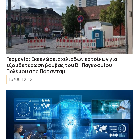
Γερμανία: Εκκενώσεις χιλιάδων κατοίκων για
εξουδετέρωση βόμβας του Β΄Παγκοσμίου
Πολέμου στο Πότσνταμ
16/06 12:12