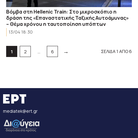
Βόμβα στη Hellenic Train: Στο μικροσκόπιο η
δράση της «Επαναστατικής Ταξικής Αυτοάμυνας»
– Θέμα χρόνου η ταυτοποίηση υπόπτων
13/04 18:30
→
Σελίδα
Σελίδα
Σελίδα
ΣΕΛΙΔΑ 1 ΑΠΟ 6
1
2
…
6
mediatek@ert.gr