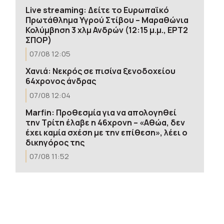
Live streaming: Δείτε το Ευρωπαϊκό
Πρωτάθλημα Υγρού Στίβου – Μαραθώνια
Κολύμβηση 3 χλμ Ανδρών (12:15 μ.μ., ΕΡΤ2
ΣΠΟΡ)
07/08 12:05
Χανιά: Νεκρός σε πισίνα ξενοδοχείου
64χρονος άνδρας
07/08 12:04
Marfin: Προθεσμία για να απολογηθεί
την Τρίτη έλαβε η 46χρονη – «Αθώα, δεν
έχει καμία σχέση με την επίθεση», λέει ο
δικηγόρος της
07/08 11:52
Βασιλακόπουλος στο ΕΡΤnews: Στο
«κόκκινο» η Αττική για τον ιό του
Δυτικού Νείλου – Τι πρέπει να
προσέχουν οι παραθεριστές
07/08 11:43