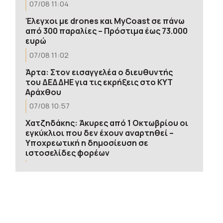
07/08 11:04
Έλεγχοι με drones και MyCoast σε πάνω
από 300 παραλίες – Πρόστιμα έως 73.000
ευρώ
07/08 11:02
Άρτα: Στον εισαγγελέα ο διευθυντής
του ΔΕΔΔΗΕ για τις εκρήξεις στο ΚΥΤ
Αράχθου
07/08 10:57
Χατζηδάκης: Άκυρες από 1 Οκτωβρίου οι
εγκύκλιοι που δεν έχουν αναρτηθεί –
Υποχρεωτική η δημοσίευση σε
ιστοσελίδες φορέων
07/08 10:55
Στην Εισαγγελία η 46χρονη για την
υπόθεση της Marfin μετά την έκδοσή
της από τη Βρετανία
07/08 10:53