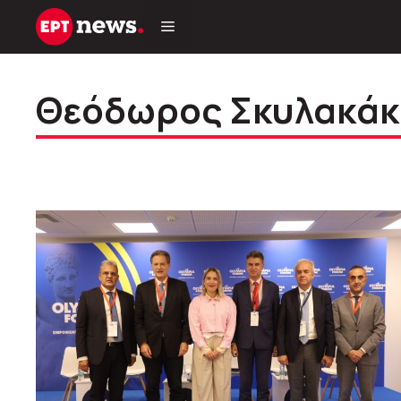
Μετάβαση
σε
περιεχόμενο
Θεόδωρος Σκυλακάκ