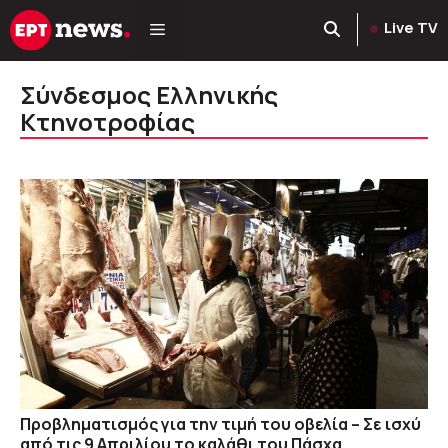
Μετάβαση
Live TV
σε
περιεχόμενο
Σύνδεσμος Ελληνικής
Κτηνοτροφίας
Προβληματισμός για την τιμή του οβελία – Σε ισχύ
από τις 9 Απριλίου το καλάθι του Πάσχα