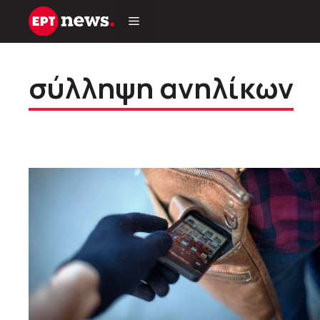
Μετάβαση
σε
περιεχόμενο
σύλληψη ανηλίκων