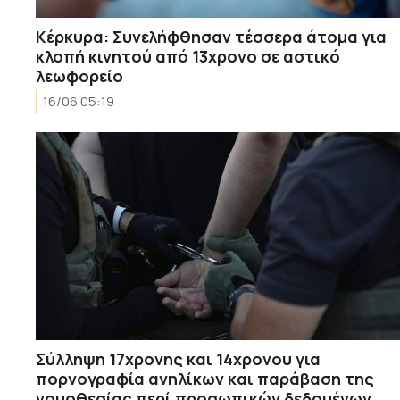
Κέρκυρα: Συνελήφθησαν τέσσερα άτομα για
κλοπή κινητού από 13χρονο σε αστικό
λεωφορείο
16/06 05:19
Σύλληψη 17χρονης και 14χρονου για
πορνογραφία ανηλίκων και παράβαση της
νομοθεσίας περί προσωπικών δεδομένων