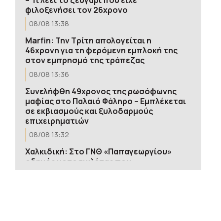
φιλοξενήσει τον 26χρονο
08/08 13:38
Marfin: Την Τρίτη απολογείται η
46χρονη για τη φερόμενη εμπλοκή της
στον εμπρησμό της τράπεζας
08/08 13:36
Συνελήφθη 49χρονος της ρωσόφωνης
μαφίας στο Παλαιό Φάληρο – Εμπλέκεται
σε εκβιασμούς και ξυλοδαρμούς
επιχειρηματιών
08/08 13:32
Χαλκιδική: Στο ΓΝΘ «Παπαγεωργίου»
οδηγός μοτοσικλέτας που
τραυματίστηκε σε τροχαίο
08/08 13:28
Επιτροπή Εκτίμησης Κινδύνου: Σε
επιφυλακή οι αρχές λόγω των ισχυρών