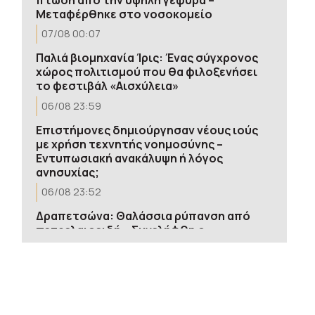
Μεταφέρθηκε στο νοσοκομείο
07/08 00:07
Παλιά βιομηχανία Ίρις: Ένας σύγχρονος
χώρος πολιτισμού που θα φιλοξενήσει
το φεστιβάλ «Αισχύλεια»
06/08 23:59
Επιστήμονες δημιούργησαν νέους ιούς
με χρήση τεχνητής νοημοσύνης –
Εντυπωσιακή ανακάλυψη ή λόγος
ανησυχίας;
06/08 23:52
Δραπετσώνα: Θαλάσσια ρύπανση από
πετρελαιοειδή – Συνελήφθη ο
πλοίαρχος δεξαμενόπλοιου
06/08 23:46
Εντοπισμός παλιού πυρομαχικού
υλικού σε δύο θαλάσσιες περιοχές και