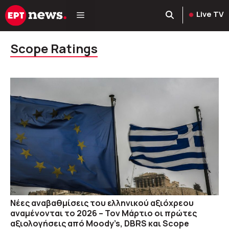
Μετάβαση
Live TV
σε
περιεχόμενο
Scope Ratings
Νέες αναβαθμίσεις του ελληνικού αξιόχρεου
αναμένονται το 2026 – Τον Μάρτιο οι πρώτες
αξιολογήσεις από Moody’s, DBRS και Scope