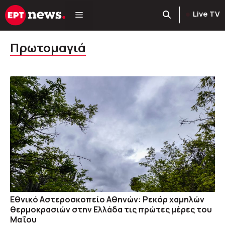
Μετάβαση
Live TV
σε
περιεχόμενο
Πρωτομαγιά
Εθνικό Αστεροσκοπείο Αθηνών: Ρεκόρ χαμηλών
θερμοκρασιών στην Ελλάδα τις πρώτες μέρες του
Μαΐου