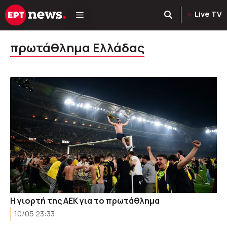
Μετάβαση
Live TV
σε
περιεχόμενο
πρωτάθλημα Ελλάδας
Η γιορτή της ΑΕΚ για το πρωτάθλημα
10/05 23:33